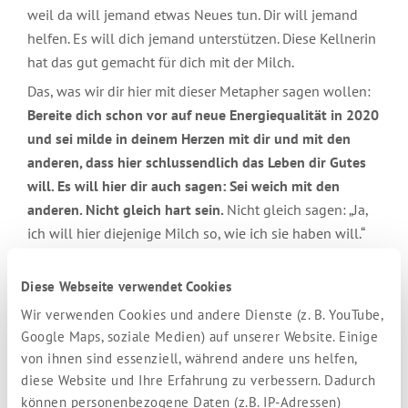
weil da will jemand etwas Neues tun. Dir will jemand
helfen. Es will dich jemand unterstützen. Diese Kellnerin
hat das gut gemacht für dich mit der Milch.
Das, was wir dir hier mit dieser Metapher sagen wollen:
Bereite dich schon vor auf neue Energiequalität in 2020
und sei milde in deinem Herzen mit dir und mit den
anderen, dass hier schlussendlich das Leben dir Gutes
will. Es will hier dir auch sagen: Sei weich mit den
anderen. Nicht gleich hart sein.
Nicht gleich sagen: „Ja,
ich will hier diejenige Milch so, wie ich sie haben will.“
Sie hat sich so bemüht. Sie ist morgens extra
losgezogen, weil sie weiß, es ist ein neues Café, da ist
Diese Webseite verwendet Cookies
noch nicht alles da. Und sie wollte es gut für dich
Wir verwenden Cookies und andere Dienste (z. B. YouTube,
machen, die Kellnerin.
Diese Weichheit, dieses Nicht-
Google Maps, soziale Medien) auf unserer Website. Einige
Projizieren auf die anderen Menschen, das solltest du
von ihnen sind essenziell, während andere uns helfen,
jetzt schon üben in dem November 2019, weil es dich
diese Website und Ihre Erfahrung zu verbessern. Dadurch
weit und weit bringen wird. Weil es dich zu dem
können personenbezogene Daten (z.B. IP-Adressen)