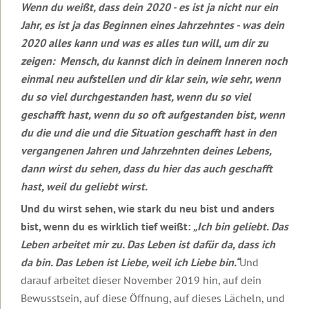
2019
Wenn du weißt, dass dein 2020 - es ist ja nicht nur ein
Jahr, es ist ja das Beginnen eines Jahrzehntes - was dein
Juli
2020 alles kann und was es alles tun will, um dir zu
2019
zeigen: Mensch, du kannst dich in deinem Inneren noch
Juni
einmal neu aufstellen und dir klar sein, wie sehr, wenn
2019
du so viel durchgestanden hast, wenn du so viel
Mai
geschafft hast, wenn du so oft aufgestanden bist, wenn
2019
du die und die und die Situation geschafft hast in den
April
vergangenen Jahren und Jahrzehnten deines Lebens,
2019
dann wirst du sehen, dass du hier das auch geschafft
hast, weil du geliebt wirst.
März
2019
Und du wirst sehen, wie stark du neu bist und anders
bist, wenn du es wirklich tief weißt:
„Ich bin geliebt. Das
Februar
2019
Leben arbeitet mir zu. Das Leben ist dafür da, dass ich
da bin. Das Leben ist Liebe, weil ich Liebe bin.“
Und
Januar
2019
darauf arbeitet dieser November 2019 hin, auf dein
Bewusstsein, auf diese Öffnung, auf dieses Lächeln, und
Jahresbotschaft