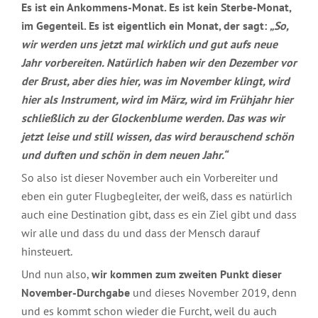
über
FAQs
Es ist ein Ankommens-Monat. Es ist kein Sterbe-Monat,
Robert
im Gegenteil. Es ist eigentlich ein Monat, der sagt:
„So,
Betz
Datenschutz
wir werden uns jetzt mal wirklich und gut aufs neue
&
Artikel
Rechtliches
Jahr vorbereiten. Natürlich haben wir den Dezember vor
von
der Brust, aber dies hier, was im November klingt, wird
Robert
Betz
hier als Instrument, wird im März, wird im Frühjahr hier
schließlich zu der Glockenblume werden. Das was wir
jetzt leise und still wissen, das wird berauschend schön
und duften und schön in dem neuen Jahr.“
So also ist dieser November auch ein Vorbereiter und
eben ein guter Flugbegleiter, der weiß, dass es natürlich
auch eine Destination gibt, dass es ein Ziel gibt und dass
wir alle und dass du und dass der Mensch darauf
hinsteuert.
Und nun also,
wir kommen zum zweiten Punkt dieser
November-Durchgabe
und dieses November 2019, denn
und es kommt schon wieder die Furcht, weil du auch