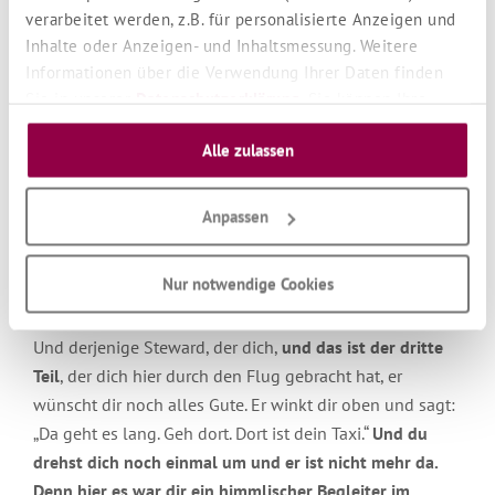
liebenden Menschen machen wird, der du bist.
verarbeitet werden, z.B. für personalisierte Anzeigen und
Inhalte oder Anzeigen- und Inhaltsmessung. Weitere
Und nun wirst du abgeholt und dein Souffleur der Liebe,
Informationen über die Verwendung Ihrer Daten finden
dein Steward, nimmt dich wieder mit und er bringt dich
Sie in unserer
Datenschutzerklärung
. Sie können Ihre
wieder auf das Flugzeug. Und du bist wieder darin und
Auswahl jederzeit unter "Cookie Einstellungen" unten auf
du sagst: „Was ist das denn jetzt? Ich komme mit der
Alle zulassen
unserer Website widerrufen oder anpassen.
Welt zurecht. Ich bekomme so schöne Hilfe. Es ist mir so
viel.“ Und er sagt: „Ja und so wird es weiter sein.“ Und er
Anpassen
bringt dich zur Destination der Flieger und du sagst:
„Wenn das also gut gelaufen ist, sogar dieser
Zwischenaufenthalt, was soll denn dann noch sein?“
Nur notwendige Cookies
Und du bist wohlgemuter denn je und kommst an.
Und derjenige Steward, der dich,
und das ist der dritte
Teil
, der dich hier durch den Flug gebracht hat, er
wünscht dir noch alles Gute. Er winkt dir oben und sagt:
„Da geht es lang. Geh dort. Dort ist dein Taxi.“
Und du
drehst dich noch einmal um und er ist nicht mehr da.
Denn hier es war dir ein himmlischer Begleiter im