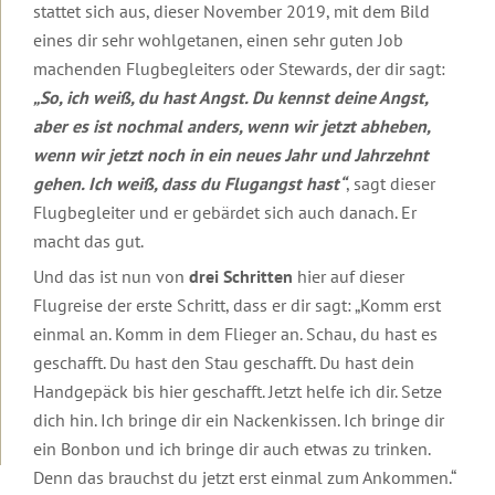
stattet sich aus, dieser November 2019, mit dem Bild
2019
eines dir sehr wohlgetanen, einen sehr guten Job
2018
machenden Flugbegleiters oder Stewards, der dir sagt:
„So, ich weiß, du hast Angst. Du kennst deine Angst,
Archiv
aber es ist nochmal anders, wenn wir jetzt abheben,
Robert
wenn wir jetzt noch in ein neues Jahr und Jahrzehnt
Betz
gehen. Ich weiß, dass du Flugangst hast“
, sagt dieser
in
den
Flugbegleiter und er gebärdet sich auch danach. Er
Medien
macht das gut.
Inspirationen
Einleitung
Und das ist nun von
drei Schritten
hier auf dieser
Flugreise der erste Schritt, dass er dir sagt: „Komm erst
Interviews
Einleitung
App
zum
einmal an. Komm in dem Flieger an. Schau, du hast es
Anhören
Schlüsseltexte
Online-
App:
geschafft. Du hast den Stau geschafft. Du hast dein
Shop
Gedanke
Handgepäck bis hier geschafft. Jetzt helfe ich dir. Setze
Interviews
zum
Geschichten
zum
Tag
dich hin. Ich bringe dir ein Nackenkissen. Ich bringe dir
Lesen
Gedichte
ein Bonbon und ich bringe dir auch etwas zu trinken.
Tutorial
Denn das brauchst du jetzt erst einmal zum Ankommen.“
Artikel
Witze