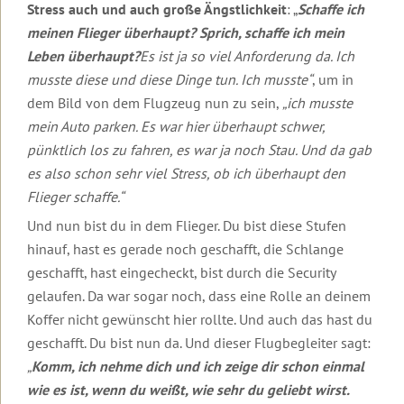
Stress auch und auch große Ängstlichkeit
: „
Schaffe ich
Welt
meinen Flieger überhaupt? Sprich, schaffe ich mein
2022
Leben überhaupt?
Es ist ja so viel Anforderung da. Ich
musste diese und diese Dinge tun. Ich musste“
, um in
2021
dem Bild von dem Flugzeug nun zu sein,
„ich musste
2020
mein Auto parken. Es war hier überhaupt schwer,
pünktlich los zu fahren, es war ja noch Stau. Und da gab
2019
es also schon sehr viel Stress, ob ich überhaupt den
Dezember
Flieger schaffe.“
2019
Und nun bist du in dem Flieger. Du bist diese Stufen
November
hinauf, hast es gerade noch geschafft, die Schlange
2019
geschafft, hast eingecheckt, bist durch die Security
Oktober
gelaufen. Da war sogar noch, dass eine Rolle an deinem
2019
Koffer nicht gewünscht hier rollte. Und auch das hast du
September
geschafft. Du bist nun da. Und dieser Flugbegleiter sagt:
2019
„
Komm, ich nehme dich und ich zeige dir schon einmal
wie es ist, wenn du weißt, wie sehr du geliebt wirst.
August