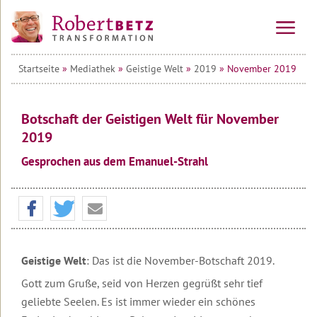
Startseite
»
Mediathek
»
Geistige Welt
»
2019
» November 2019
Vorträge
&
Seminare
Botschaft der Geistigen Welt für November
Online-
Alle
2019
Kurse
Veranstaltungen
Gesprochen aus dem Emanuel-Strahl
Kraftinsel
Vorträge
10-
Lesbos
Wochen-
Online-
Tagesseminare
Kurs
Transformationsprozess
Willkommen
&
auf
Mehrtagesseminare
Ausbildung
Teilnehmerstimmen
Lesbos
10-
Wirtschafts-
Wochen-
Geistige Welt
: Das ist die November-Botschaft 2019.
Therapeuten
Urlaubsseminare
Überblick
Seminare
Online-
&
auf
Gott zum Gruße, seid von Herzen gegrüßt sehr tief
Kurs
Coaches
Lesbos
Die
Seminar
geliebte Seelen. Es ist immer wieder ein schönes
Transformations-
&
Die
Service
Informationen
Therapie
Alle