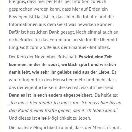
Urlaub
Ereignis, dass hier per Puls, per Intuition zu euch
Robert
&
zur
Therapeuten
auf
gesprochen werden kann, dass hier auf Erden ein
Betz
Kontakt
Insel
&
Lesbos
Die
Einleitung
Basis-
Lesbos
Coaches
Transformationswoche®
Bewegen ist. Das ist so, dass hier die Inhalte und die
Mediathek
Mediathek
Kontakt
Weitere
Video
Informationen aus dem Geist was bewirken können.
Weitere
Transformations-
Themenwelten
Dein
zur
Einleitung
Das
Dafür ist herzlichen Dank gesagt. Noch einmal auch an
Informationen
Coaches
Transformationsprozess®
Häufig
Überblick
Transformations-
Leben
zu
für
gestellte
Therapie
Die
Videos
dich, Bruder, für das Forum und an sie für die Übermitt-
könnte
Urlaubsseminaren
die
Fragen
Ausbildung
Videos
Transformationswoche
zur
Einleitung
so
lung. Gott zum Gruße aus der Emanuel-Bibliothek.
Wirtschaft
in
mit
Transformationstherapie
Transformationswoche®
schön
Organisatorisches
Transformations-
Infomaterial
Robert
Entwicklung
Basis
Organisatorische
Der Kern der November-Botschaft:
Es wird eine Zeit
sein,
&
Therapie
und
Betz
Seminare
Rückmeldungen
Daten
wenn
kommen, in der ihr spürt, wirklich spürt und wirklich
Gebühren
Kataloge
Transformations-
und
...
Ausbildung
Kostenfreie
Therapie
Kosten
Einleitung
Einleitung
damit lebt, wie sehr ihr geliebt seid aus der Liebe.
Es
Erfolg,
Unser
in
Gästebuch
E-
Geistige
Fülle
wird dringend zu den Menschen mehr und mehr, dass
Der
Seminarhotel
Transformations-
Books
Grundlagen
&
Gruppen,
10
Interviews
Frieden
das der eigentliche Kern dessen ist, was ihr hier seid.
Coaching
Newsletter
Erfüllung
Termine
Merkmale
Einleitung
in
Flugbuchung
Online-
Transformations-
und
der
Kurzvorträge
Denn es ist in euch anders abgespeichert.
Da heißt es:
der
und
Weitere
Seminar-
Therapie
Hotels
Transformationstherapie
Einleitung
Körper,
Eintrag
Welt
„Ich muss hier rödeln. Ich muss tun. Ich muss hier bis an
Flughafentransfer
Informationen
Aufzeichnungen
Menschenbild
Psyche
ins
beginnt
Meditationen
und
den Rand meiner Kräfte gehen, damit ich leben kann.“
&
Rückmeldungen
Inhalte
Grundlagen
Gästebuch
in
FAQ:
Ablauf
Ändere
Gesundheit
der
dir
Videos
Und dieses ist
eine
Möglichkeit zu leben.
Häufig
deine
Ausbildung
Video
Inhalte
zu
gestellte
Anmeldeformulare
Gedanken
Einleitung
Die nächste Möglichkeit kommt, dass der Mensch spürt,
Frauen-
zum
und
Was
Seminaren
Fragen
und
und