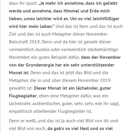
Seminare
Transformationsprozess
Organisatorische
Ziele
gibt
und
dass ihr spürt:
„Je mehr ich annehme, dass ich geliebt
Broschüren
dein
Daten
Begleitende
dir
Ausbildungen
Videos
Leben
werde und annehme, dass Himmel und Erde mich
und
Literatur
Halt
Männer-
Organisatorische
zu
ändert
Kosten
und
Seminare
Daten
lieben, umso leichter wird es. Um so viel leichtfüßiger
Lesbos
sich
Sicherheit
und
wird hier mein Leben.“
Und das ist Kern und das ist auch
in
Gruppen,
Kosten
Beziehung
Rückmeldungen
Roberts
anspruchsvollen
Termine
2027
Ziel und das ist auch Metapher dieser November-
&
unserer
Aktueller
Zeiten?
und
Partnerschaft
Botschaft 2019. Denn und da hier ist gerade dieser
Seminarteilnehmer
Brief
Hotels
Rückmeldungen
vermeintlich dunkle oder vermeintlich sterbeträchtige
Wie
Führungskräfte-
Podcast
Einleitung
wahre
Rückmeldungen
Seminare
November ein gutes Beispiel dafür,
dass der November
von
Liebe
von der Grundenergie her ein sehr unterstützender
Robert
gelingt
2025
Video
Sonderevents
Betz
Monat ist
. Denn und das ist jetzt das Bild und die
zur
Online-
Ausbildung
2024
Angebote
Metapher, die in und über diesem November 2019
Geistige
Events
für
gewählt ist:
Dieser Monat ist ein lächelnder, guter
Welt
2023
TT-
Flugbegleiter
, eben eine Metapher dafür, was ein
Therapeuten
Für
2022
lächelnder, authentischer, guter, sehr, sehr, wie ihr sagt,
alle
Online-
Freunde
empathisch arbeitender Flugbegleiter ist.
Events
Archiv
der
Denn er weiß, und das ist ja auch viel Bild von dir und
Botschaften
der
viel Bild von euch,
da gab's so viel Hast und so viel
Geistigen