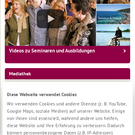
Podcast
Einleitung
von
Robert
2025
Betz
2024
Geistige
Welt
2023
Robert
Für
2022
Videos zu Seminaren und Ausbildungen
Betz
alle
in
Freunde
Archiv
den
der
Medien
Botschaften
Mediathek
der
Geistigen
Inspirationen
Einleitung
Welt
Überblick
Interviews
Einleitung
App
Diese Webseite verwendet Cookies
2022
zum
Videos mit Robert Betz
Anhören
Schlüsseltexte
Wir verwenden Cookies und andere Dienste (z. B. YouTube,
Online-
App:
2021
Shop
Gedanke
Google Maps, soziale Medien) auf unserer Website. Einige
Interviews
Interviews
zum
Geschichten
von ihnen sind essenziell, während andere uns helfen,
2020
zum
Tag
Kurzvorträge
Lesen
diese Website und Ihre Erfahrung zu verbessern. Dadurch
Gedichte
2019
Meditationen
Tutorial
können personenbezogene Daten (z.B. IP-Adressen)