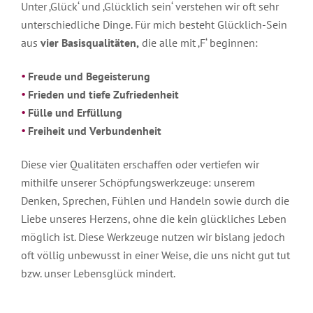
in
Freunde
Unter ‚Glück‘ und ‚Glücklich sein‘ verstehen wir oft sehr
Archiv
den
der
unterschiedliche Dinge. Für mich besteht Glücklich-Sein
Medien
Botschaften
der
aus
vier Basisqualitäten,
die alle mit ‚F‘ beginnen:
Geistigen
Inspirationen
Einleitung
Welt
Freude und Begeisterung
Interviews
Einleitung
Frieden und tiefe Zufriedenheit
2022
zum
Anhören
Schlüsseltexte
Fülle und Erfüllung
2021
Freiheit und Verbundenheit
Interviews
Geschichten
2020
zum
Lesen
Diese vier Qualitäten erschaffen oder vertiefen wir
Gedichte
2019
mithilfe unserer Schöpfungswerkzeuge: unserem
Artikel
Witze
Denken, Sprechen, Fühlen und Handeln sowie durch die
über
2018
Robert
Liebe unseres Herzens, ohne die kein glückliches Leben
Betz
Archiv
möglich ist. Diese Werkzeuge nutzen wir bislang jedoch
Artikel
oft völlig unbewusst in einer Weise, die uns nicht gut tut
von
bzw. unser Lebensglück mindert.
Robert
Betz