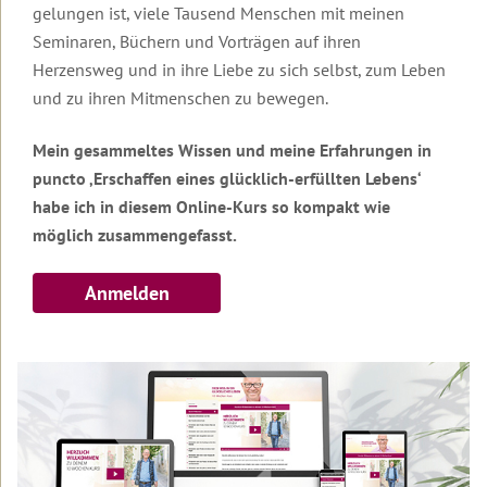
Seminare
gibt
gelungen ist, viele Tausend Menschen mit meinen
dir
Seminaren, Büchern und Vorträgen auf ihren
Halt
Männer-
und
Seminare
Herzensweg und in ihre Liebe zu sich selbst, zum Leben
Sicherheit
und zu ihren Mitmenschen zu bewegen.
in
Beziehung
anspruchsvollen
&
Zeiten?
Partnerschaft
Mein gesammeltes Wissen und meine Erfahrungen in
puncto ‚Erschaffen eines glücklich-erfüllten Lebens‘
Wie
Führungskräfte-
wahre
habe ich in diesem Online-Kurs so kompakt wie
Seminare
Liebe
möglich zusammengefasst.
gelingt
Sonderevents
Online-
Anmelden
Angebote
Events
für
TT-
Kraftinsel
Therapeuten
Lesbos
Online-
Transformationsprozess
Willkommen
Events
&
auf
Ausbildung
Lesbos