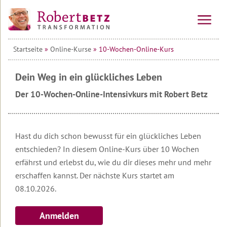
Startseite
»
Online-Kurse
» 10-Wochen-Online-Kurs
Vorträge
&
Seminare
Dein Weg in ein glückliches Leben
Online-
Alle
Der 10-Wochen-Online-Intensivkurs mit Robert Betz
Kurse
Veranstaltungen
Vorträge
10-
Wochen-
Hast du dich schon bewusst für ein glückliches Leben
Online-
Tagesseminare
Kurs
entschieden? In diesem Online-Kurs über 10 Wochen
Mehrtagesseminare
erfährst und erlebst du, wie du dir dieses mehr und mehr
Teilnehmerstimmen
erschaffen kannst. Der nächste Kurs startet am
10-
Wirtschafts-
Wochen-
08.10.2026.
Seminare
Online-
Kurs
Seminar
Anmelden
&
Die