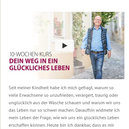
Urlaub
Robert
auf
Betz
Lesbos
Basis-
Mediathek
Weitere
Themenwelten
Das
Leben
Die
könnte
Transformationswoche
so
schön
Basis
sein,
Seminare
wenn
...
Erfolg,
Fülle
Der
&
Frieden
Erfüllung
Seit meiner Kindheit habe ich mich gefragt, warum so
in
der
viele Erwachsene so unzufrieden, verärgert, traurig oder
Körper,
Welt
unglücklich aus der Wäsche schauen und warum wir uns
Psyche
beginnt
&
in
das Leben nur so schwer machen. Daraufhin widmete ich
Gesundheit
dir
mein Leben der Frage, wie wir uns ein glückliches Leben
Frauen-
erschaffen können. Heute bin ich dankbar, dass es mir
Was