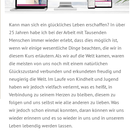
Therapeuten
Urlaubsseminare
Überblick
&
auf
Coaches
Lesbos
Die
Transformations-
Service
Informationen
Therapie
Alle
Kann man sich ein glückliches Leben erschaffen? In über
&
zur
Therapeuten
25 Jahren habe ich bei der Arbeit mit Tausenden
Kontakt
Insel
&
Die
Einleitung
Menschen immer wieder erlebt, dass dies möglich ist,
Lesbos
Coaches
Transformationswoche®
Mediathek
Kontakt
Video
wenn wir einige wesentliche Dinge beachten, die wir in
Weitere
Transformations-
Dein
zur
Einleitung
diesem Kurs erläutern. Als wir auf die Welt kamen, waren
Informationen
Coaches
App
Transformationsprozess®
Häufig
Überblick
Transformations-
zu
für
die meisten von uns noch mit einem natürlichen
gestellte
Therapie
Videos
Urlaubsseminaren
die
Fragen
Online-
Ausbildung
Videos
App:
zur
Einleitung
Glückszustand verbunden und erkundeten freudig und
Wirtschaft
Shop
in
mit
Gedanke
Transformationstherapie
Transformationswoche®
neugierig die Welt. Im Laufe von Kindheit und Jugend
Organisatorisches
Transformations-
Infomaterial
Robert
zum
Entwicklung
Organisatorische
&
Therapie
und
Betz
Tag
haben wir jedoch vielfach verlernt, was es heißt, in
Rückmeldungen
Daten
Gebühren
Kataloge
Transformations-
und
Verbindung zu seinem Herzen zu bleiben, diesem zu
Ausbildung
Kostenfreie
Tutorial
Therapie
Kosten
Einleitung
Einleitung
Unser
folgen und uns selbst wie alle anderen zu lieben. Was
in
Gästebuch
E-
Geistige
Seminarhotel
Transformations-
Books
Grundlagen
FAQs
Gruppen,
10
Interviews
wir jedoch schon einmal konnten, daran können wir uns
Coaching
Newsletter
Termine
Merkmale
Einleitung
wieder erinnern und es so wieder in uns und in unserem
Flugbuchung
Online-
Transformations-
und
der
Datenschutz
Kurzvorträge
und
Weitere
Seminar-
Therapie
Hotels
Transformationstherapie
Einleitung
Leben lebendig werden lassen.
&
Eintrag
Flughafentransfer
Informationen
Aufzeichnungen
Menschenbild
Rechtliches
ins
Meditationen