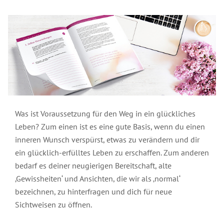
und
Rückmeldungen
Inhalte
Grundlagen
Gästebuch
FAQ:
Ablauf
Ändere
der
Videos
Häufig
deine
Ausbildung
Video
Inhalte
zu
gestellte
Anmeldeformulare
Gedanken
Einleitung
zum
und
Seminaren
Fragen
und
und
Transformationsprozess
Organisatorische
Ziele
und
Broschüren
dein
Daten
Begleitende
Ausbildungen
Videos
Leben
und
Literatur
Organisatorische
zu
ändert
Kosten
Daten
Lesbos
sich
und
Gruppen,
Kosten
Rückmeldungen
Roberts
Termine
2027
unserer
Aktueller
und
Was ist Voraussetzung für den Weg in ein glückliches
Seminarteilnehmer
Brief
Hotels
Rückmeldungen
Leben? Zum einen ist es eine gute Basis, wenn du einen
Podcast
Einleitung
Rückmeldungen
inneren Wunsch verspürst, etwas zu verändern und dir
von
Robert
ein glücklich-erfülltes Leben zu erschaffen. Zum anderen
2025
Video
Betz
zur
bedarf es deiner neugierigen Bereitschaft, alte
Ausbildung
2024
‚Gewissheiten‘ und Ansichten, die wir als ‚normal‘
Geistige
Welt
bezeichnen, zu hinterfragen und dich für neue
2023
Sichtweisen zu öffnen.
Robert
Für
2022
Betz
alle