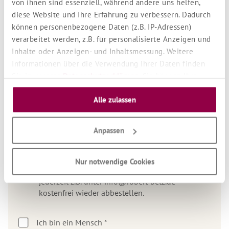
von ihnen sind essenziell, während andere uns helfen,
diese Website und Ihre Erfahrung zu verbessern. Dadurch
Nachricht
können personenbezogene Daten (z.B. IP-Adressen)
verarbeitet werden, z.B. für personalisierte Anzeigen und
Inhalte oder Anzeigen- und Inhaltsmessung. Weitere
Informationen über die Verwendung Ihrer Daten finden
Sie in unserer
Datenschutzerklärung
. Sie können Ihre
Auswahl jederzeit unter "Cookie Einstellungen" unten auf
Alle zulassen
unserer Website widerrufen oder anpassen.
Newsletter
Anpassen
Ja, ich möchte künftig den kostenfreien
Newsletter mit Roberts aktuellem Brief und
vielen Neuigkeiten erhalten. (Bitte dann das
Nur notwendige Cookies
Feld ankreuzen) Du kannst den Newsletter
jederzeit z.B. unter info@robert-betz.de
kostenfrei wieder abbestellen.