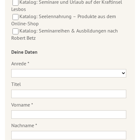
Podcast
Einleitung
Katalog: Seminare und Urlaub auf der Kraftinsel
von
Lesbos
Robert
2025
Katalog: Seelennahrung – Produkte aus dem
Betz
Online-Shop
2024
Geistige
Katalog: Seminarreihen & Ausbildungen nach
Welt
Robert Betz
2023
Robert
Für
2022
Deine Daten
Betz
alle
in
Freunde
Archiv
Anrede
*
den
der
Medien
Botschaften
der
Geistigen
Inspirationen
Einleitung
Titel
Welt
Interviews
Einleitung
2022
zum
Vorname
*
Anhören
Schlüsseltexte
2021
Interviews
Geschichten
2020
zum
Nachname
*
Lesen
Gedichte
2019