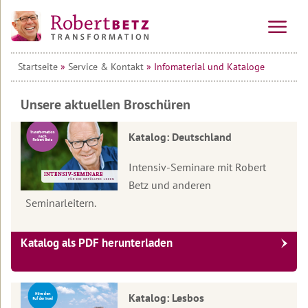
Startseite
»
Service & Kontakt
» Infomaterial und Kataloge
Vorträge
&
Seminare
Unsere aktuellen Broschüren
Online-
Alle
Katalog: Deutschland
Kurse
Veranstaltungen
Kraftinsel
Vorträge
10-
Intensiv-Seminare mit Robert
Lesbos
Wochen-
Betz und anderen
Online-
Tagesseminare
Kurs
Seminarleitern.
Transformationsprozess
Willkommen
&
auf
Mehrtagesseminare
Ausbildung
Teilnehmerstimmen
Lesbos
10-
Katalog als PDF herunterladen
Wirtschafts-
Wochen-
Therapeuten
Urlaubsseminare
Überblick
Seminare
Online-
&
auf
Kurs
Coaches
Lesbos
Die
Seminar
Transformations-
&
Katalog: Lesbos
Die
Service
Informationen
Therapie
Alle