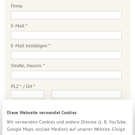
Artikel
Witze
Firma
über
2018
Robert
Betz
Archiv
E-Mail
*
Artikel
von
Robert
E-Mail bestätigen
*
Betz
Straße, Hausnr.
*
PLZ * / Ort *
Land
*
Diese Webseite verwendet Cookies
Wir verwenden Cookies und andere Dienste (z. B. YouTube,
Telefon
Google Maps, soziale Medien) auf unserer Website. Einige