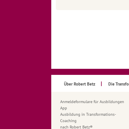
Über Robert Betz
Die Transf
Anmeldeformulare für Ausbildungen
App
Ausbildung in Transformations-
Coaching
nach Robert Betz®