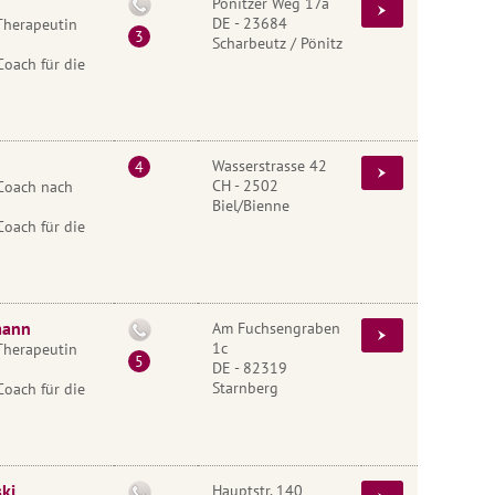
Pönitzer Weg 17a
DE - 23684
Therapeutin
Scharbeutz / Pönitz
Coach für die
Wasserstrasse 42
CH - 2502
Coach nach
Biel/Bienne
Coach für die
mann
Am Fuchsengraben
1c
Therapeutin
DE - 82319
Starnberg
Coach für die
ki
Hauptstr. 140