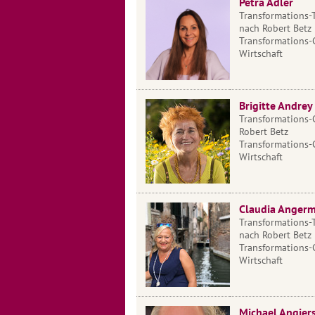
Petra Adler
Transformations-
nach Robert Betz
Transformations-
Wirtschaft
Brigitte Andrey
Transformations-
Robert Betz
Transformations-
Wirtschaft
Claudia Anger
Transformations-
nach Robert Betz
Transformations-
Wirtschaft
Michael Angiers