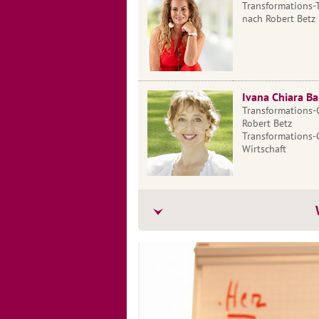
Transformations-
nach Robert Betz
Ivana Chiara Ba
Transformations-
Robert Betz
Transformations-
Wirtschaft