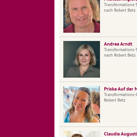
Transformations-
nach Robert Betz
Andrea Arndt
Transformations-
nach Robert Betz
Priska Auf der 
Transformations-
Robert Betz
Claudia August