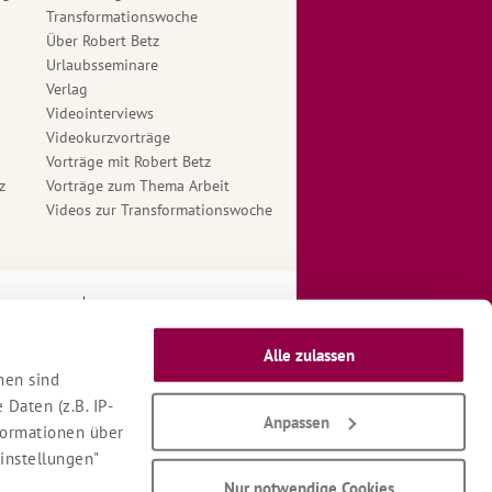
Transformationswoche
Über Robert Betz
Urlaubsseminare
Verlag
Videointerviews
Videokurzvorträge
Vorträge mit Robert Betz
z
Vorträge zum Thema Arbeit
Videos zur Transformationswoche
ngungen
Therapeuten Login
Alle zulassen
nen sind
Daten (z.B. IP-
Anpassen
nformationen über
Einstellungen"
Nur notwendige Cookies