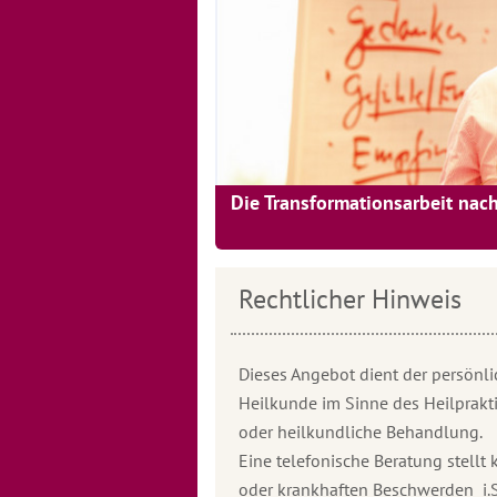
Die Transformationsarbeit nac
Rechtlicher Hinweis
Dieses Angebot dient der persönli
Heilkunde im Sinne des Heilprakti
oder heilkundliche Behandlung.
Eine telefonische Beratung stell
oder krankhaften Beschwerden i.S.