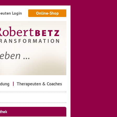
euten Login
Online-Shop
ldung
Therapeuten & Coaches
thek