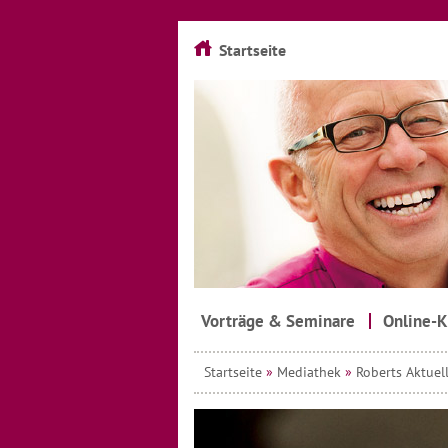
Startseite
Vorträge & Seminare
Online-K
Startseite
»
Mediathek
»
Roberts Aktuell