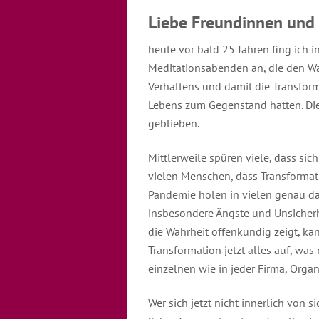
Liebe Freundinnen und
heute vor bald 25 Jahren fing ich
Meditationsabenden an, die den W
Verhaltens und damit die Transfor
Lebens zum Gegenstand hatten. Die
geblieben.
Mittlerweile spüren viele, dass si
vielen Menschen, dass Transformat
Pandemie holen in vielen genau das
insbesondere Ängste und Unsicherhei
die Wahrheit offenkundig zeigt, ka
Transformation jetzt alles auf, was
einzelnen wie in jeder Firma, Organ
Wer sich jetzt nicht innerlich von s