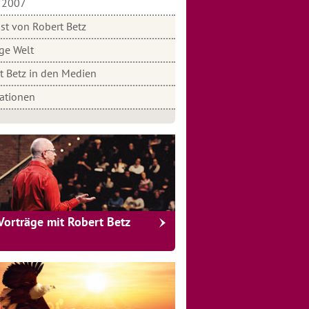
2007
st von Robert Betz
ige Welt
t Betz in den Medien
rationen
Vorträge mit Robert Betz