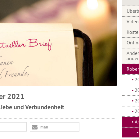
Überb
Video
Koste
Onlin
Änder
änder
Robert
2
2
ber 2021
2
 Liebe und Verbundenheit
2
A
mail