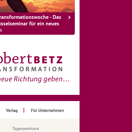
Transformationswoche - Das
üsselseminar für ein neues
n
Verlag
Für Unternehmen
Tagesseminare