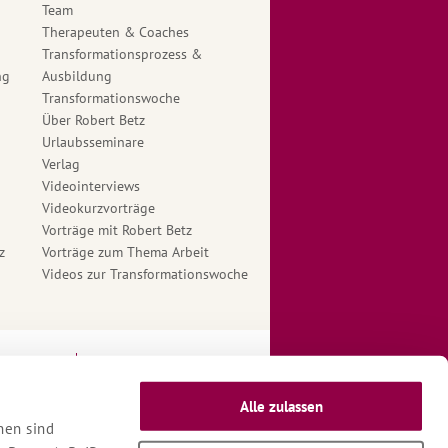
Team
Therapeuten & Coaches
Transformationsprozess &
ng
Ausbildung
Transformationswoche
Über Robert Betz
Urlaubsseminare
Verlag
Videointerviews
Videokurzvorträge
Vorträge mit Robert Betz
z
Vorträge zum Thema Arbeit
Videos zur Transformationswoche
ngungen
Therapeuten Login
Alle zulassen
nen sind