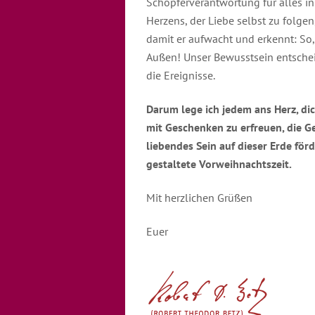
Schöpferverantwortung für alles 
Herzens, der Liebe selbst zu folgen
damit er aufwacht und erkennt: So, 
Außen! Unser Bewusstsein entscheid
die Ereignisse.
Darum lege ich jedem ans Herz, di
mit Geschenken zu erfreuen, die G
liebendes Sein auf dieser Erde för
gestaltete Vorweihnachtszeit.
Mit herzlichen Grüßen
Euer