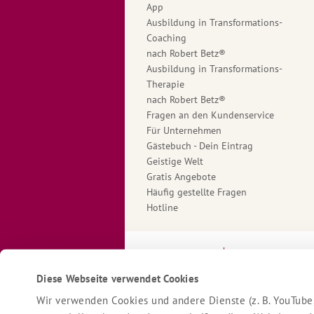
App
Ausbildung in Transformations-
Coaching
nach Robert Betz®
Ausbildung in Transformations-
Therapie
nach Robert Betz®
Fragen an den Kundenservice
Für Unternehmen
Gästebuch - Dein Eintrag
Geistige Welt
Gratis Angebote
Häufig gestellte Fragen
Hotline
Impressum
Datenschutzerk
Diese Webseite verwendet Cookies
Wir verwenden Cookies und andere Dienste (z. B. YouTube,