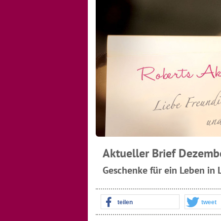
Aktueller Brief Dezem
Geschenke für ein Leben in
teilen
tweet