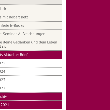
lick
s mit Robert Betz
nfreie E-Books
e-Seminar-Aufzeichnungen
e deine Gedanken und dein Leben
t sich
s Aktueller Brief
025
024
023
022
rchiv
2021