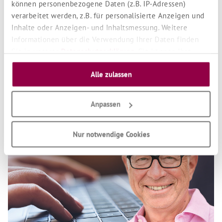
können personenbezogene Daten (z.B. IP-Adressen)
verarbeitet werden, z.B. für personalisierte Anzeigen und
Inhalte oder Anzeigen- und Inhaltsmessung. Weitere
Informationen über die Verwendung Ihrer Daten finden
Sie in unserer
Datenschutzerklärung
. Sie können Ihre
Auswahl jederzeit unter "Cookie Einstellungen" unten auf
Alle zulassen
unserer Website widerrufen oder anpassen.
Betz-Bewegt auf YouTube
Anpassen
Nur notwendige Cookies