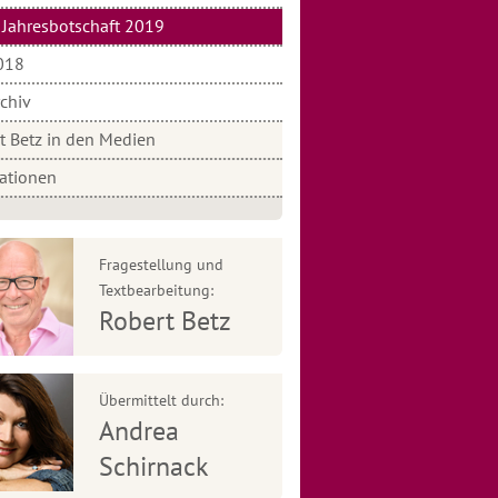
Jahresbotschaft 2019
018
rchiv
t Betz in den Medien
rationen
Fragestellung und
Textbearbeitung:
Robert Betz
Übermittelt durch:
Andrea
Schirnack