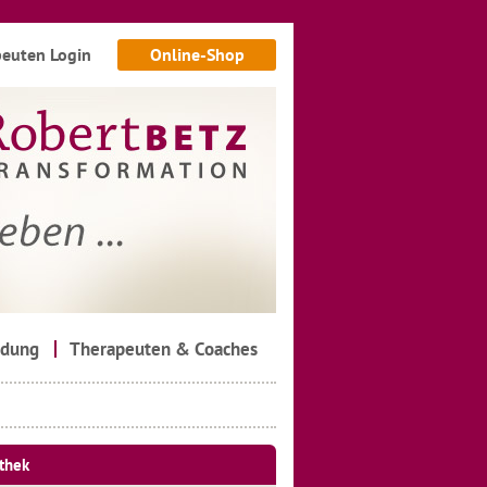
euten Login
Online-Shop
ldung
Therapeuten & Coaches
thek