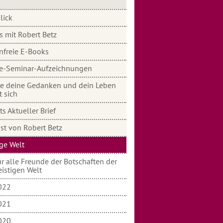
lick
s mit Robert Betz
nfreie E-Books
e-Seminar-Aufzeichnungen
e deine Gedanken und dein Leben
t sich
s Aktueller Brief
st von Robert Betz
ige Welt
r alle Freunde der Botschaften der
eistigen Welt
022
021
020