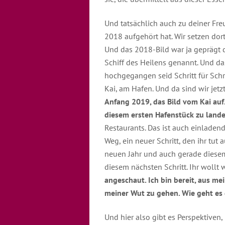
Und tatsächlich auch zu deiner Fre
2018 aufgehört hat. Wir setzen dor
Und das 2018-Bild war ja geprägt d
Schiff des Heilens genannt. Und da
hochgegangen seid Schritt für Schri
Kai, am Hafen. Und da sind wir jetzt
Anfang 2019, das Bild vom Kai auf.
diesem ersten Hafenstück zu land
Restaurants. Das ist auch einladend
Weg, ein neuer Schritt, den ihr tut
neuen Jahr und auch gerade diesem J
diesem nächsten Schritt. Ihr wollt 
angeschaut. Ich bin bereit, aus me
meiner Wut zu gehen. Wie geht es
Und hier also gibt es Perspektiven