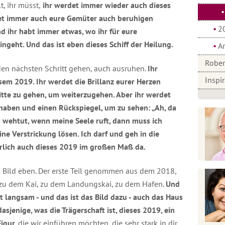
lt, ihr müsst,
ihr werdet immer wieder auch dieses
rdet immer auch eure Gemüter auch beruhigen
2
d ihr habt immer etwas, wo ihr für eure
ngeht. Und das ist eben dieses Schiff der Heilung.
A
Rober
zt den nächsten Schritt gehen, auch ausruhen.
Ihr
Inspi
em 2019. Ihr werdet die Brillanz eurer Herzen
tte zu gehen, um weiterzugehen. Aber ihr werdet
haben und einen Rückspiegel, um zu sehen: „Ah, da
s wehtut, wenn meine Seele ruft, dann muss ich
ine Verstrickung lösen. Ich darf und geh in die
ürlich auch dieses 2019 im großen Maß da.
s Bild eben. Der erste Teil genommen aus dem 2018,
 zu dem Kai, zu dem Landungskai, zu dem Hafen.
Und
zt langsam - und das ist das Bild dazu - auch das Haus
dasjenige, was die Trägerschaft ist, dieses 2019, ein
Figur,
die wir einführen möchten, die sehr stark in dir