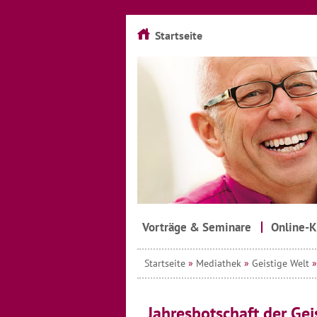
Startseite
Vorträge & Seminare
Online-K
Startseite
»
Mediathek
»
Geistige Welt
Jahresbotschaft der Gei