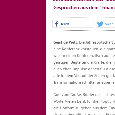
Gesprochen aus dem "Emanu
teilen
tweet
Geistige Welt:
Die Jahresbotschaft 
eine Konferenz vorstellen, die ganz 
wie ihr einen Konferenztisch aufstel
geistigen Begleiter die Kräfte, die
auch eben Impulse geben für dieses
alle in dem Verlauf der Zeiten gut 
Transformationsschritte für euren
Gott zum Gruße, Bruder des Lichtes
Worte. Vielen Dank für die Möglichke
die Hörform zu geben aus dem Eman
sie, die übermittelt aus dieser Ess