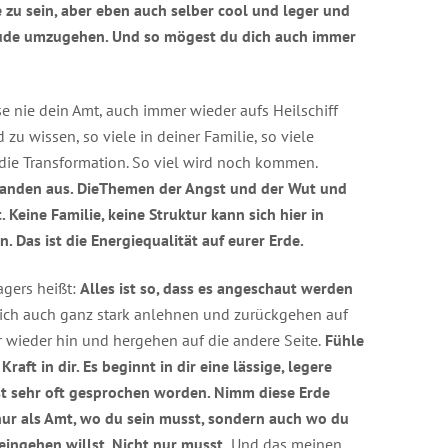
 zu sein, aber eben auch selber cool und leger und
reude umzugehen. Und so mögest du dich auch immer
se nie dein Amt, auch immer wieder aufs Heilschiff
zu wissen, so viele in deiner Familie, so viele
die Transformation. So viel wird noch kommen.
manden aus. DieThemen der Angst und der Wut und
 Keine Familie, keine Struktur kann sich hier in
 Das ist die Energiequalität auf eurer Erde.
agers heißt:
Alles ist so, dass es angeschaut werden
l sich auch ganz stark anlehnen und zurückgehen auf
 wieder hin und hergehen auf die andere Seite.
Fühle
Kraft in dir. Es beginnt in dir eine lässige, legere
ist sehr oft gesprochen worden. Nimm diese Erde
 nur als Amt, wo du sein musst, sondern auch wo du
ineingehen willst. Nicht nur musst.
Und das meinen