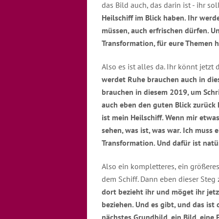
das Bild auch, das darin ist - ihr sol
Heilschiff im Blick haben. Ihr we
müssen, auch erfrischen dürfen. Un
Transformation, für eure Themen hi
Also es ist alles da. Ihr könnt jet
werdet Ruhe brauchen auch in dies
brauchen in diesem 2019, um Schri
auch eben den guten Blick zurück 
ist mein Heilschiff. Wenn mir etwa
sehen, was ist, was war. Ich muss e
Transformation. Und dafür ist nat
Also ein kompletteres, ein größere
dem Schiff. Dann eben dieser Steg
dort bezieht ihr und möget ihr jet
beziehen. Und es gibt, und das ist 
nächstes Grundbild, ein Bild, eine 