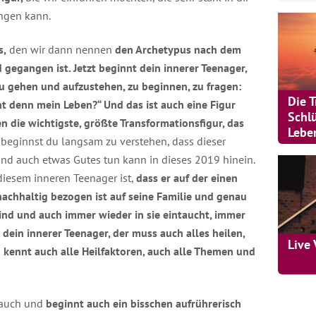
ingen kann.
s,
den wir dann nennen
den Archetypus nach dem
gegangen ist. Jetzt beginnt dein innerer Teenager,
zu gehen und aufzustehen, zu beginnen, zu fragen:
Die 
t denn mein Leben?“ Und das ist auch eine Figur
Schl
en die wichtigste, größte Transformationsfigur, das
Lebe
t beginnst du langsam zu verstehen, dass dieser
nd auch etwas Gutes tun kann in dieses 2019 hinein.
iesem inneren Teenager ist,
dass er auf der einen
nachhaltig bezogen ist auf seine Familie und genau
sind und auch immer wieder in sie eintaucht, immer
 dein innerer Teenager, der muss auch alles heilen,
Live 
d kennt auch alle Heilfaktoren, auch alle Themen und
 auch und
beginnt auch ein bisschen aufrührerisch