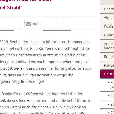
el-Strahl"
Überb
Video
mail
Koste
Onlin
2019. Seelen der Liebe, ihr könnt es euch immer als
Änder
änder
nah bei euch ist. Eine Konferenz, die sehr nah ist, so
lt, einen Gesprächstisch aufstellt. So sind hier die
Robert
 hier geistig mitwirken, euch Impulse geben und jetzt
Podca
 2019. Segen, dass dieses hier für uns alle, für euch
Geist
läuft, dass ihr die Transformationswege, die
 eigenen Weg finden möget.
Fü
G
. Danke für das Öffnen wieder hier der Halle der
2
it, dieses hier zu sprechen und in die Schriftform, in
2
uel-Strahl auch für dieses 2019. Vielen Dank an
2
ener Schule. Ganz herzlichen Dank. Gott zum Gruße.