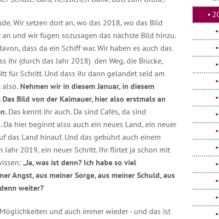
2
ude. Wir setzen dort an, wo das 2018, wo das Bild
t an und wir fügen sozusagen das nächste Bild hinzu.
avon, dass da ein Schiff war. Wir haben es auch das
ss ihr (durch das Jahr 2018) den Weg, die Brücke,
tt für Schritt. Und dass ihr dann gelandet seid am
 also.
Nehmen wir in diesem Januar, in diesem
 Das Bild von der Kaimauer, hier also erstmals an
en.
Das kennt ihr auch. Da sind Cafés, da sind
. Da hier beginnt also auch ein neues Land, ein neuer
 auf das Land hinauf. Und das gebührt auch einem
ahr 2019, ein neuer Schritt. Ihr flirtet ja schon mit
wissen:
„Ja, was ist denn? Ich habe so viel
iner Angst, aus meiner Sorge, aus meiner Schuld, aus
 denn weiter?
, Möglichkeiten und auch immer wieder - und das ist