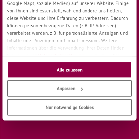
Google Maps, soziale Medien) auf unserer Website. Einige
von ihnen sind essenziell, während andere uns helfen,
12
Wünsche
diese Website und Ihre Erfahrung zu verbessern. Dadurch
eines
können personenbezogene Daten (z.B. IP-Adressen)
Kindes
verarbeitet werden, z.B. für personalisierte Anzeigen und
Das
Inhalte oder Anzeigen- und Inhaltsmessung. Weitere
Tal
Informationen über die Verwendung Ihrer Daten finden
des
Sie in unserer
Datenschutzerklärung
. Sie können Ihre
Suchenden
Auswahl jederzeit unter "Cookie Einstellungen" unten auf
Deine
Alle zulassen
unserer Website widerrufen oder anpassen.
Welt
Wenn
Anpassen
ich
wüßte
Nur notwendige Cookies
Songtext
"ICH
BIN
GUT!"
von
Monika