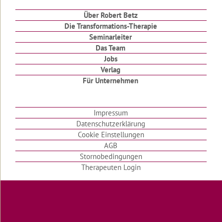
Über Robert Betz
Mein
Die Transformations-Therapie
Weg
Seminarleiter
10
Das Team
Tipps
Jobs
zum
Verlag
Glücklich
Für Unternehmen
werden
Kleine
schwarze
Impressum
Federn
Datenschutzerklärung
Cookie Einstellungen
...liebe
AGB
einen
Mann
Stornobedingungen
Therapeuten Login
Ein
Brief
von
Clairvaux
Liebe