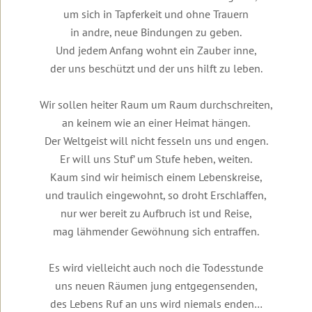
Urlaub
Robert
&
zur
Therapeuten
auf
um sich in Tapferkeit und ohne Trauern
Betz
Kontakt
Insel
&
Lesbos
Die
Einleitung
in andre, neue Bindungen zu geben.
Basis-
Lesbos
Coaches
Transformationswoche®
Mediathek
Und jedem Anfang wohnt ein Zauber inne,
Mediathek
Kontakt
Weitere
Video
Weitere
Transformations-
Themenwelten
Dein
zur
Einleitung
der uns beschützt und der uns hilft zu leben.
Das
Informationen
Coaches
Transformationsprozess®
Häufig
Überblick
Transformations-
Leben
zu
für
gestellte
Therapie
Die
Videos
könnte
Urlaubsseminaren
die
Fragen
Wir sollen heiter Raum um Raum durchschreiten,
Ausbildung
Videos
Transformationswoche
zur
Einleitung
so
Wirtschaft
in
mit
Transformationstherapie
Transformationswoche®
an keinem wie an einer Heimat hängen.
schön
Organisatorisches
Transformations-
Infomaterial
Robert
Entwicklung
Basis
Organisatorische
sein,
&
Der Weltgeist will nicht fesseln uns und engen.
Therapie
und
Betz
Seminare
Rückmeldungen
Daten
wenn
Gebühren
Kataloge
Transformations-
und
Er will uns Stuf’ um Stufe heben, weiten.
...
Ausbildung
Kostenfreie
Therapie
Kosten
Einleitung
Einleitung
Erfolg,
Kaum sind wir heimisch einem Lebenskreise,
Unser
in
Gästebuch
E-
Geistige
Fülle
Der
Seminarhotel
Transformations-
Books
Grundlagen
und traulich eingewohnt, so droht Erschlaffen,
&
Gruppen,
10
Interviews
Frieden
Coaching
Newsletter
Erfüllung
Termine
Merkmale
Einleitung
nur wer bereit zu Aufbruch ist und Reise,
in
Flugbuchung
Online-
Transformations-
und
der
Kurzvorträge
der
mag lähmender Gewöhnung sich entraffen.
und
Weitere
Seminar-
Therapie
Hotels
Transformationstherapie
Einleitung
Körper,
Eintrag
Welt
Flughafentransfer
Informationen
Aufzeichnungen
Menschenbild
Psyche
ins
beginnt
Meditationen
und
&
Rückmeldungen
Inhalte
Grundlagen
Gästebuch
in
Es wird vielleicht auch noch die Todesstunde
FAQ:
Ablauf
Ändere
Gesundheit
der
dir
Videos
Häufig
uns neuen Räumen jung entgegensenden,
deine
Ausbildung
Video
Inhalte
zu
gestellte
Anmeldeformulare
Gedanken
Einleitung
Frauen-
zum
und
Was
Seminaren
des Lebens Ruf an uns wird niemals enden…
Fragen
und
und