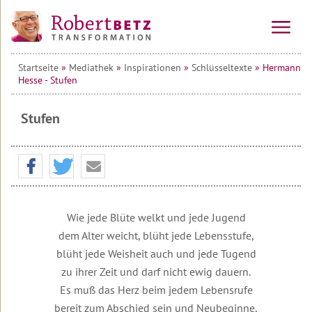
Startseite
»
Mediathek
»
Inspirationen
»
Schlüsseltexte
» Hermann
Vorträge
Hesse - Stufen
&
Seminare
Stufen
Online-
Alle
Kurse
Veranstaltungen
Kraftinsel
Vorträge
10-
Lesbos
Wochen-
Online-
Tagesseminare
Kurs
Transformationsprozess
Willkommen
Wie jede Blüte welkt und jede Jugend
&
auf
Mehrtagesseminare
Ausbildung
Teilnehmerstimmen
Lesbos
dem Alter weicht, blüht jede Lebensstufe,
10-
Wirtschafts-
blüht jede Weisheit auch und jede Tugend
Wochen-
Therapeuten
Urlaubsseminare
Überblick
Seminare
Online-
&
auf
zu ihrer Zeit und darf nicht ewig dauern.
Kurs
Coaches
Lesbos
Die
Seminar
Es muß das Herz beim jedem Lebensrufe
Transformations-
&
bereit zum Abschied sein und Neubeginne,
Die
Service
Informationen
Therapie
Alle