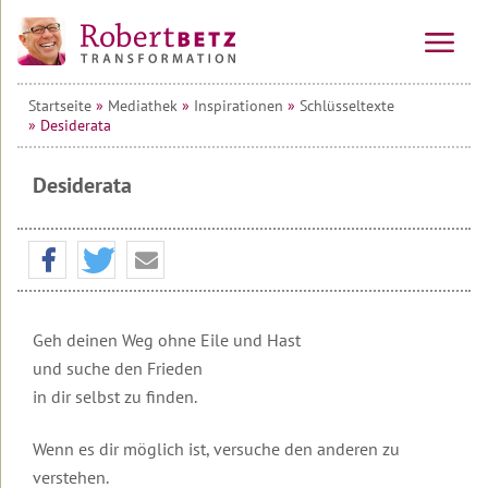
Startseite
»
Mediathek
»
Inspirationen
»
Schlüsseltexte
Vorträge
» Desiderata
&
Seminare
Desiderata
Online-
Alle
Kurse
Veranstaltungen
Kraftinsel
Vorträge
10-
Lesbos
Wochen-
Online-
Tagesseminare
Kurs
Transformationsprozess
Willkommen
Geh deinen Weg ohne Eile und Hast
&
auf
Mehrtagesseminare
Ausbildung
Teilnehmerstimmen
Lesbos
und suche den Frieden
10-
Wirtschafts-
in dir selbst zu finden.
Wochen-
Therapeuten
Urlaubsseminare
Überblick
Seminare
Online-
&
auf
Kurs
Coaches
Lesbos
Die
Wenn es dir möglich ist, versuche den anderen zu
Seminar
Transformations-
&
verstehen.
Die
Service
Informationen
Therapie
Alle