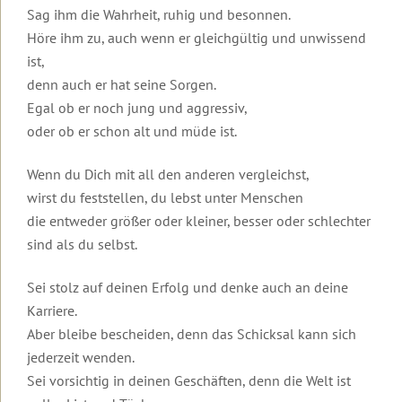
Urlaub
Robert
&
zur
Therapeuten
Sag ihm die Wahrheit, ruhig und besonnen.
auf
Betz
Kontakt
Insel
&
Lesbos
Die
Einleitung
Höre ihm zu, auch wenn er gleichgültig und unwissend
Basis-
Lesbos
Coaches
Transformationswoche®
Mediathek
ist,
Mediathek
Kontakt
Weitere
Video
Weitere
Transformations-
Themenwelten
Dein
zur
Einleitung
denn auch er hat seine Sorgen.
Das
Informationen
Coaches
Transformationsprozess®
Häufig
Überblick
Transformations-
Egal ob er noch jung und aggressiv,
Leben
zu
für
gestellte
Therapie
Die
Videos
könnte
Urlaubsseminaren
die
oder ob er schon alt und müde ist.
Fragen
Ausbildung
Videos
Transformationswoche
zur
Einleitung
so
Wirtschaft
in
mit
Transformationstherapie
Transformationswoche®
schön
Organisatorisches
Transformations-
Infomaterial
Robert
Entwicklung
Basis
Organisatorische
Wenn du Dich mit all den anderen vergleichst,
sein,
&
Therapie
und
Betz
Seminare
Rückmeldungen
Daten
wenn
Gebühren
wirst du feststellen, du lebst unter Menschen
Kataloge
Transformations-
und
...
Ausbildung
Kostenfreie
Therapie
Kosten
Einleitung
Einleitung
die entweder größer oder kleiner, besser oder schlechter
Erfolg,
Unser
in
Gästebuch
E-
Geistige
Fülle
Der
sind als du selbst.
Seminarhotel
Transformations-
Books
Grundlagen
&
Gruppen,
10
Interviews
Frieden
Coaching
Newsletter
Erfüllung
Termine
Merkmale
Einleitung
in
Flugbuchung
Online-
Transformations-
und
der
Sei stolz auf deinen Erfolg und denke auch an deine
Kurzvorträge
der
und
Weitere
Seminar-
Therapie
Hotels
Transformationstherapie
Einleitung
Körper,
Eintrag
Welt
Karriere.
Flughafentransfer
Informationen
Aufzeichnungen
Menschenbild
Psyche
ins
beginnt
Meditationen
Aber bleibe bescheiden, denn das Schicksal kann sich
und
&
Rückmeldungen
Inhalte
Grundlagen
Gästebuch
in
FAQ:
Ablauf
Ändere
Gesundheit
der
dir
jederzeit wenden.
Videos
Häufig
deine
Ausbildung
Video
Inhalte
zu
Sei vorsichtig in deinen Geschäften, denn die Welt ist
gestellte
Anmeldeformulare
Gedanken
Einleitung
Frauen-
zum
und
Was
Seminaren
Fragen
und
und