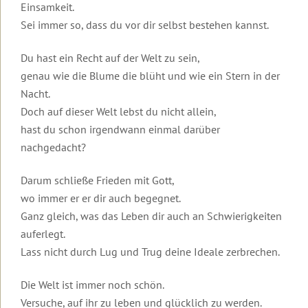
Einsamkeit.
Welt
Sei immer so, dass du vor dir selbst bestehen kannst.
Interviews
Einleitung
2022
zum
Anhören
Schlüsseltexte
Du hast ein Recht auf der Welt zu sein,
2021
genau wie die Blume die blüht und wie ein Stern in der
Interviews
Unterschätzt
2020
zum
nicht
Nacht.
Lesen
die
Doch auf dieser Welt lebst du nicht allein,
2019
spirituelle
Artikel
Dimension
hast du schon irgendwann einmal darüber
über
dieser
2018
nachgedacht?
Robert
Krise!
Betz
Archiv
Darum schließe Frieden mit Gott,
Dich
Artikel
selbst
wo immer er er dir auch begegnet.
von
zu
Ganz gleich, was das Leben dir auch an Schwierigkeiten
Robert
lieben,
Betz
heißt
auferlegt.
...
Lass nicht durch Lug und Trug deine Ideale zerbrechen.
Wahre
Liebe
Die Welt ist immer noch schön.
lässt
Versuche, auf ihr zu leben und glücklich zu werden.
frei