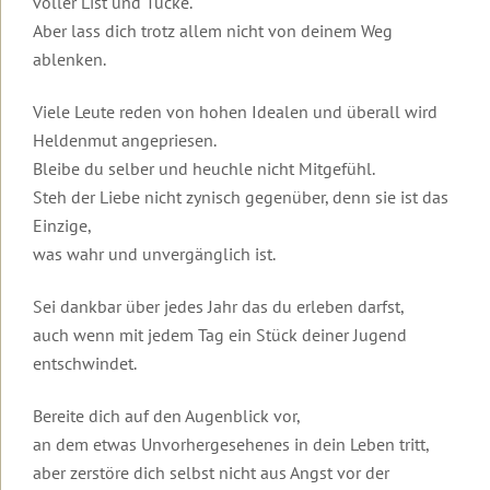
voller List und Tücke.
Seminare
Transformationsprozess
Organisatorische
Ziele
gibt
und
Broschüren
dein
Daten
Begleitende
dir
Ausbildungen
Aber lass dich trotz allem nicht von deinem Weg
Videos
Leben
und
Literatur
Halt
Männer-
Organisatorische
zu
ändert
ablenken.
Kosten
und
Seminare
Daten
Lesbos
sich
Sicherheit
und
in
Gruppen,
Kosten
Beziehung
Viele Leute reden von hohen Idealen und überall wird
Rückmeldungen
Roberts
anspruchsvollen
Termine
2027
&
Heldenmut angepriesen.
unserer
Aktueller
Zeiten?
und
Partnerschaft
Seminarteilnehmer
Brief
Hotels
Rückmeldungen
Bleibe du selber und heuchle nicht Mitgefühl.
Wie
Führungskräfte-
Steh der Liebe nicht zynisch gegenüber, denn sie ist das
Podcast
Einleitung
wahre
Rückmeldungen
Seminare
von
Einzige,
Liebe
Robert
gelingt
2025
Video
Sonderevents
was wahr und unvergänglich ist.
Betz
zur
Online-
Ausbildung
2024
Angebote
Geistige
Sei dankbar über jedes Jahr das du erleben darfst,
Events
für
Welt
2023
TT-
auch wenn mit jedem Tag ein Stück deiner Jugend
Therapeuten
entschwindet.
Robert
Für
2022
Betz
alle
Online-
in
Freunde
Bereite dich auf den Augenblick vor,
Events
Archiv
den
der
an dem etwas Unvorhergesehenes in dein Leben tritt,
Medien
Botschaften
der
aber zerstöre dich selbst nicht aus Angst vor der
Geistigen
Inspirationen
Einleitung