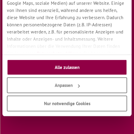
Google Maps, soziale Medien) auf unserer Website. Einige
von ihnen sind essenziell, während andere uns helfen,
12
Wünsche
diese Website und Ihre Erfahrung zu verbessern. Dadurch
eines
können personenbezogene Daten (z.B. IP-Adressen)
Kindes
verarbeitet werden, z.B. für personalisierte Anzeigen und
Das
Inhalte oder Anzeigen- und Inhaltsmessung. Weitere
Tal
Informationen über die Verwendung Ihrer Daten finden
des
Sie in unserer
Datenschutzerklärung
. Sie können Ihre
Suchenden
Auswahl jederzeit unter "Cookie Einstellungen" unten auf
Deine
Alle zulassen
unserer Website widerrufen oder anpassen.
Welt
Wenn
Anpassen
ich
wüßte
Nur notwendige Cookies
Songtext
"ICH
BIN
GUT!"
von
Monika