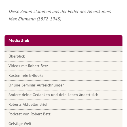
Mein
Diese Zeilen stammen aus der Feder des Amerikaners
Weg
Max Ehrmann (1872-1945)
10
Tipps
zum
Mediathek
Glücklich
werden
Überblick
Kleine
schwarze
Videos mit Robert Betz
Federn
Kostenfreie E-Books
...liebe
einen
Online-Seminar-Aufzeichnungen
Mann
Ändere deine Gedanken und dein Leben ändert sich
Ein
Roberts Aktueller Brief
Brief
von
Podcast von Robert Betz
Clairvaux
Geistige Welt
Liebe