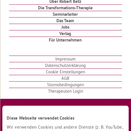
Über Robert Betz
Schweigen
Die Transformations-Therapie
brachte
Seminarleiter
Das Team
Klomeditation
Jobs
Es
Verlag
war
Für Unternehmen
einmal
ein
Engel
Impressum
Zu
Datenschutzerklärung
schnell
Cookie Einstellungen
gefahren
AGB
Stornobedingungen
Das
Therapeuten Login
Geheimnis
der
Zufriedenheit
Leib,
Diese Webseite verwendet Cookies
Herz
und
Wir verwenden Cookies und andere Dienste (z. B. YouTube,
Geist