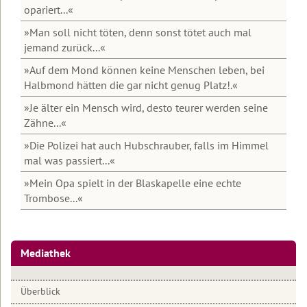
Welt
opariert...«
Interviews
Einleitung
»Man soll nicht töten, denn sonst tötet auch mal
2022
zum
jemand zurück...«
Anhören
Schlüsseltexte
2021
»Auf dem Mond können keine Menschen leben, bei
Interviews
Geschichten
Halbmond hätten die gar nicht genug Platz!.«
2020
zum
Lesen
Ein
»Je älter ein Mensch wird, desto teurer werden seine
2019
Gespräch
Zähne...«
Artikel
mit
über
2018
Mama
»Die Polizei hat auch Hubschrauber, falls im Himmel
Robert
Erde
mal was passiert...«
Betz
Archiv
Afrikanisches
»Mein Opa spielt in der Blaskapelle eine echte
Artikel
Märchen
Trombose...«
von
Robert
Das
Betz
Lebensrestaurant
Mediathek
Steinzeit
LASS
Überblick
es