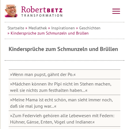
Startseite
»
Mediathek
»
Inspirationen
»
Geschichten
Vorträge
» Kindersprüche zum Schmunzeln und Brüllen
&
Seminare
Kindersprüche zum Schmunzeln und Brüllen
Online-
Alle
Kurse
Veranstaltungen
Kraftinsel
Vorträge
10-
Lesbos
Wochen-
»Wenn man pupst, gähnt der Po.«
Online-
Tagesseminare
»Mädchen können ihr Pipi nicht im Stehen machen,
Kurs
Transformationsprozess
Willkommen
weil sie nichts zum festhalten haben...«
&
auf
Mehrtagesseminare
Ausbildung
Teilnehmerstimmen
Lesbos
»Meine Mama ist echt schön, man sieht immer noch,
10-
Wirtschafts-
Wochen-
daß sie mal jung war...«
Therapeuten
Urlaubsseminare
Überblick
Seminare
Online-
&
auf
»Zum Federvieh gehören alle Lebewesen mit Federn:
Kurs
Coaches
Lesbos
Die
Seminar
Hühner, Gänse, Enten, Vögel und Indianer.«
Transformations-
&
Die
Service
Informationen
Therapie
Alle