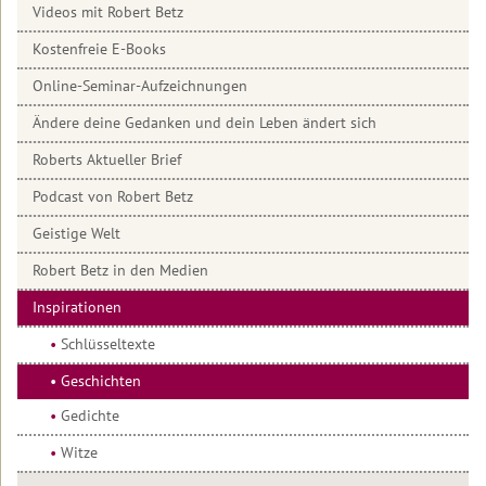
dir
Videos mit Robert Betz
gut
gehen
Kostenfreie E-Books
Online-Seminar-Aufzeichnungen
Eines
einzigen
Ändere deine Gedanken und dein Leben ändert sich
Menschen
Liebe
Roberts Aktueller Brief
Die
Podcast von Robert Betz
drei
Siebe
Geistige Welt
Das
Robert Betz in den Medien
Privat-
Inspirationen
Schul-
Kind
Schlüsseltexte
Ein
Geschichten
Lakota
Indianer
Gedichte
schrieb…
Witze
Der