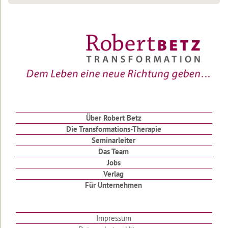
etwas
ungewöhnliche
Heiratsantrag
Hätten
Sie
sich
genauso
entschieden?
Gibt
es
Gott?
Über Robert Betz
Die Transformations-Therapie
Du
Seminarleiter
bist
Das Team
besonders!
Jobs
Mit
Verlag
Gott
Für Unternehmen
zu
Mittag
gegessen...
Impressum