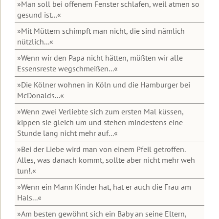
Urlaub
»Man soll bei offenem Fenster schlafen, weil atmen so
Robert
&
zur
Therapeuten
auf
gesund ist...«
Betz
Kontakt
Insel
&
Lesbos
Die
Einleitung
Basis-
Lesbos
Coaches
Transformationswoche®
»Mit Müttern schimpft man nicht, die sind nämlich
Mediathek
Mediathek
Kontakt
Weitere
Video
nützlich...«
Weitere
Transformations-
Themenwelten
Dein
zur
Einleitung
Das
Informationen
Coaches
Transformationsprozess®
Häufig
Überblick
Transformations-
»Wenn wir den Papa nicht hätten, müßten wir alle
Leben
zu
für
gestellte
Therapie
Die
Videos
Essensreste wegschmeißen...«
könnte
Urlaubsseminaren
die
Fragen
Ausbildung
Videos
Transformationswoche
zur
Einleitung
so
Wirtschaft
in
mit
Transformationstherapie
Transformationswoche®
»Die Kölner wohnen in Köln und die Hamburger bei
schön
Organisatorisches
Transformations-
Infomaterial
Robert
Entwicklung
Basis
Organisatorische
McDonalds...«
sein,
&
Therapie
und
Betz
Seminare
Rückmeldungen
Daten
wenn
Gebühren
Kataloge
Transformations-
und
»Wenn zwei Verliebte sich zum ersten Mal küssen,
...
Ausbildung
Kostenfreie
Therapie
Kosten
Einleitung
Einleitung
Erfolg,
kippen sie gleich um und stehen mindestens eine
Unser
in
Gästebuch
E-
Geistige
Fülle
Der
Stunde lang nicht mehr auf...«
Seminarhotel
Transformations-
Books
Grundlagen
&
Gruppen,
10
Interviews
Frieden
Coaching
Newsletter
Erfüllung
Termine
Merkmale
Einleitung
»Bei der Liebe wird man von einem Pfeil getroffen.
in
Flugbuchung
Online-
Transformations-
und
der
Kurzvorträge
der
Alles, was danach kommt, sollte aber nicht mehr weh
und
Weitere
Seminar-
Therapie
Hotels
Transformationstherapie
Einleitung
Körper,
Eintrag
Welt
tun!.«
Flughafentransfer
Informationen
Aufzeichnungen
Menschenbild
Psyche
ins
beginnt
Meditationen
und
&
Rückmeldungen
Inhalte
Grundlagen
Gästebuch
in
»Wenn ein Mann Kinder hat, hat er auch die Frau am
FAQ:
Ablauf
Ändere
Gesundheit
der
dir
Videos
Hals...«
Häufig
deine
Ausbildung
Video
Inhalte
zu
gestellte
Anmeldeformulare
Gedanken
Einleitung
Frauen-
zum
und
Was
Seminaren
»Am besten gewöhnt sich ein Baby an seine Eltern,
Fragen
und
und