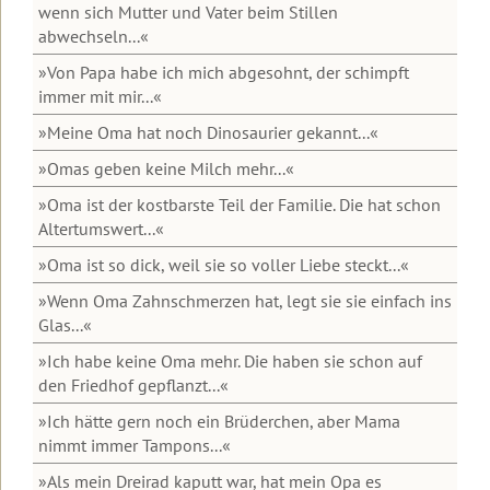
Seminare
Transformationsprozess
Organisatorische
Ziele
gibt
und
wenn sich Mutter und Vater beim Stillen
Broschüren
dein
Daten
Begleitende
dir
Ausbildungen
abwechseln...«
Videos
Leben
und
Literatur
Halt
Männer-
Organisatorische
zu
ändert
Kosten
und
Seminare
Daten
»Von Papa habe ich mich abgesohnt, der schimpft
Lesbos
sich
Sicherheit
und
immer mit mir...«
in
Gruppen,
Kosten
Beziehung
Rückmeldungen
Roberts
anspruchsvollen
Termine
2027
&
»Meine Oma hat noch Dinosaurier gekannt...«
unserer
Aktueller
Zeiten?
und
Partnerschaft
Seminarteilnehmer
Brief
Hotels
Rückmeldungen
»Omas geben keine Milch mehr...«
Wie
Führungskräfte-
Podcast
Einleitung
»Oma ist der kostbarste Teil der Familie. Die hat schon
wahre
Rückmeldungen
Seminare
von
Liebe
Altertumswert...«
Robert
gelingt
2025
Video
Sonderevents
Betz
»Oma ist so dick, weil sie so voller Liebe steckt...«
zur
Online-
Ausbildung
2024
Angebote
»Wenn Oma Zahnschmerzen hat, legt sie sie einfach ins
Geistige
Events
für
Welt
Glas...«
2023
TT-
Therapeuten
»Ich habe keine Oma mehr. Die haben sie schon auf
Robert
Für
2022
den Friedhof gepflanzt...«
Betz
alle
Online-
in
Freunde
Events
Archiv
»Ich hätte gern noch ein Brüderchen, aber Mama
den
der
nimmt immer Tampons...«
Medien
Botschaften
der
»Als mein Dreirad kaputt war, hat mein Opa es
Geistigen
Inspirationen
Einleitung