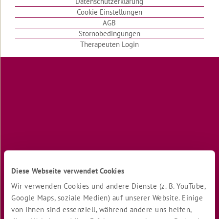
Datenschutzerklärung
Wir
sind
Cookie Einstellungen
Angler
AGB
Stornobedingungen
Das
Therapeuten Login
schöne
Herz
Funkspruch
zwischen
Flugzeugträger
und
Leuchtturm
Glaubst
du
an
Zufälle?
Diese Webseite verwendet Cookies
Ein
gutes
Wir verwenden Cookies und andere Dienste (z. B. YouTube,
Urteil
Google Maps, soziale Medien) auf unserer Website. Einige
von ihnen sind essenziell, während andere uns helfen,
Brot