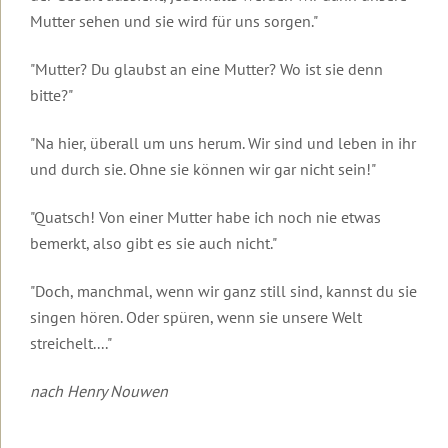
Seminare
Transformationsprozess
Organisatorische
Ziele
gibt
und
Broschüren
dein
Daten
Begleitende
Mutter sehen und sie wird für uns sorgen."
dir
Ausbildungen
Videos
Leben
und
Literatur
Halt
Männer-
Organisatorische
zu
ändert
Kosten
und
Seminare
Daten
"Mutter? Du glaubst an eine Mutter? Wo ist sie denn
Lesbos
sich
Sicherheit
und
bitte?"
in
Gruppen,
Kosten
Beziehung
Rückmeldungen
Roberts
anspruchsvollen
Termine
2027
&
unserer
Aktueller
Zeiten?
und
Partnerschaft
"Na hier, überall um uns herum. Wir sind und leben in ihr
Seminarteilnehmer
Brief
Hotels
Rückmeldungen
und durch sie. Ohne sie können wir gar nicht sein!"
Wie
Führungskräfte-
Podcast
Einleitung
wahre
Rückmeldungen
Seminare
von
Liebe
"Quatsch! Von einer Mutter habe ich noch nie etwas
Robert
gelingt
2025
Video
Sonderevents
Betz
bemerkt, also gibt es sie auch nicht."
zur
Online-
Ausbildung
2024
Angebote
Geistige
Events
für
"Doch, manchmal, wenn wir ganz still sind, kannst du sie
Welt
2023
TT-
singen hören. Oder spüren, wenn sie unsere Welt
Therapeuten
Robert
Für
2022
streichelt...."
Betz
alle
Online-
in
Freunde
Events
Archiv
den
der
nach Henry Nouwen
Medien
Botschaften
der
Geistigen
Inspirationen
Einleitung