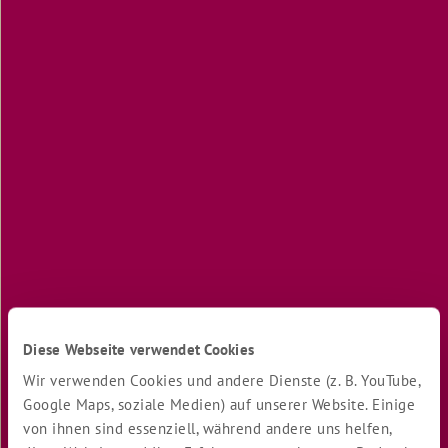
Wir
sind
Angler
Das
schöne
Herz
Funkspruch
zwischen
Flugzeugträger
und
Leuchtturm
Glaubst
du
an
Zufälle?
Diese Webseite verwendet Cookies
Ein
gutes
Wir verwenden Cookies und andere Dienste (z. B. YouTube,
Urteil
Google Maps, soziale Medien) auf unserer Website. Einige
von ihnen sind essenziell, während andere uns helfen,
Brot