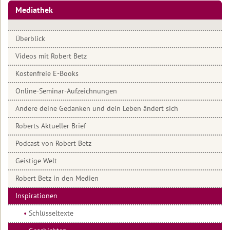
Welt
Mediathek
Interviews
Einleitung
2022
zum
Anhören
Schlüsseltexte
Überblick
2021
Videos mit Robert Betz
Interviews
Geschichten
2020
zum
Kostenfreie E-Books
Lesen
Ein
2019
Gespräch
Online-Seminar-Aufzeichnungen
Artikel
mit
über
2018
Mama
Ändere deine Gedanken und dein Leben ändert sich
Robert
Erde
Betz
Roberts Aktueller Brief
Archiv
Afrikanisches
Artikel
Podcast von Robert Betz
Märchen
von
Geistige Welt
Robert
Das
Betz
Lebensrestaurant
Robert Betz in den Medien
Steinzeit
Inspirationen
Schlüsseltexte
LASS
es