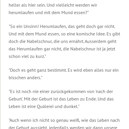
Urlaub
Robert
&
zur
Therapeuten
heller als hier sein. Und vielleicht werden wir
auf
Betz
Kontakt
Insel
&
Lesbos
Die
Einleitung
herumlaufen und mit dem Mund essen?"
Basis-
Lesbos
Coaches
Transformationswoche®
Mediathek
Mediathek
Kontakt
Weitere
Video
Weitere
Transformations-
"So ein Unsinn! Herumlaufen, das geht doch gar nicht.
Themenwelten
Dein
zur
Einleitung
Das
Informationen
Coaches
Transformationsprozess®
Häufig
Überblick
Transformations-
Und mit dem Mund essen, so eine komische Idee. Es gibt
Leben
zu
für
gestellte
Therapie
Die
Videos
könnte
doch die Nabelschnur, die uns ernährt. Ausserdem geht
Urlaubsseminaren
die
Fragen
Ausbildung
Videos
Transformationswoche
zur
Einleitung
so
Wirtschaft
in
mit
Transformationstherapie
Transformationswoche®
das Herumlaufen gar nicht, die Nabelschnur ist ja jetzt
schön
Organisatorisches
Transformations-
Infomaterial
Robert
Entwicklung
Basis
Organisatorische
schon viel zu kurz."
sein,
&
Therapie
und
Betz
Seminare
Rückmeldungen
Daten
wenn
Gebühren
Kataloge
Transformations-
und
...
"Doch es geht ganz bestimmt. Es wird eben alles nur ein
Ausbildung
Kostenfreie
Therapie
Kosten
Einleitung
Einleitung
Erfolg,
Unser
in
Gästebuch
E-
Geistige
Fülle
bisschen anders."
Der
Seminarhotel
Transformations-
Books
Grundlagen
&
Gruppen,
10
Interviews
Frieden
Coaching
Newsletter
Erfüllung
Termine
Merkmale
Einleitung
in
Flugbuchung
"Es ist noch nie einer zurückgekommen von 'nach der
Online-
Transformations-
und
der
Kurzvorträge
der
und
Weitere
Seminar-
Therapie
Hotels
Transformationstherapie
Einleitung
Körper,
Eintrag
Welt
Geburt'. Mit der Geburt ist das Leben zu Ende. Und das
Flughafentransfer
Informationen
Aufzeichnungen
Menschenbild
Psyche
ins
beginnt
Meditationen
Leben ist eine Quälerei und dunkel."
und
&
Rückmeldungen
Inhalte
Grundlagen
Gästebuch
in
FAQ:
Ablauf
Ändere
Gesundheit
der
dir
Videos
Häufig
deine
Ausbildung
Video
Inhalte
"Auch wenn ich nicht so genau weiß, wie das Leben nach
zu
gestellte
Anmeldeformulare
Gedanken
Einleitung
Frauen-
zum
und
Was
Seminaren
der Geburt aussieht, jedenfalls werden wir dann unsere
Fragen
und
und