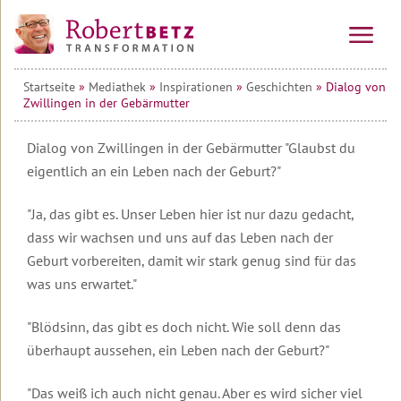
Startseite
»
Mediathek
»
Inspirationen
»
Geschichten
» Dialog von
Vorträge
Zwillingen in der Gebärmutter
&
Seminare
Dialog von Zwillingen in der Gebärmutter "Glaubst du
Online-
Alle
eigentlich an ein Leben nach der Geburt?"
Kurse
Veranstaltungen
Kraftinsel
Vorträge
10-
"Ja, das gibt es. Unser Leben hier ist nur dazu gedacht,
Lesbos
Wochen-
dass wir wachsen und uns auf das Leben nach der
Online-
Tagesseminare
Geburt vorbereiten, damit wir stark genug sind für das
Kurs
Transformationsprozess
Willkommen
&
auf
Mehrtagesseminare
was uns erwartet."
Ausbildung
Teilnehmerstimmen
Lesbos
10-
Wirtschafts-
"Blödsinn, das gibt es doch nicht. Wie soll denn das
Wochen-
Therapeuten
Urlaubsseminare
Überblick
Seminare
Online-
&
auf
überhaupt aussehen, ein Leben nach der Geburt?"
Kurs
Coaches
Lesbos
Die
Seminar
Transformations-
&
"Das weiß ich auch nicht genau. Aber es wird sicher viel
Die
Service
Informationen
Therapie
Alle