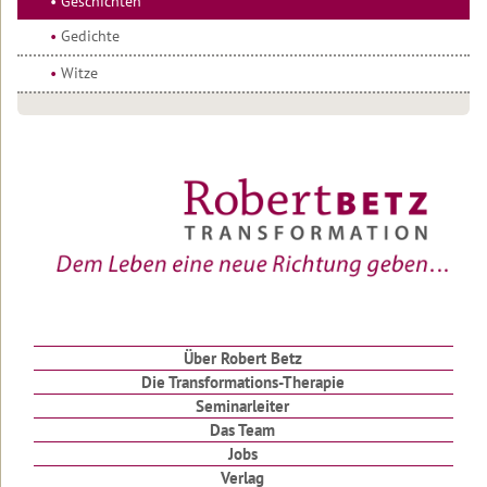
Geschichten
dir
gut
Gedichte
gehen
Witze
Eines
einzigen
Menschen
Liebe
Die
drei
Siebe
Das
Privat-
Schul-
Kind
Über Robert Betz
Ein
Die Transformations-Therapie
Lakota
Seminarleiter
Indianer
schrieb…
Das Team
Jobs
Der
Verlag