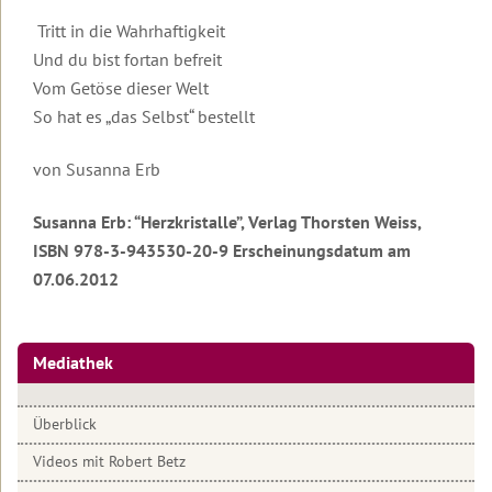
Seminare
Transformationsprozess
Organisatorische
Ziele
gibt
und
Broschüren
dein
Daten
Begleitende
dir
Ausbildungen
Tritt in die Wahrhaftigkeit
Videos
Leben
und
Literatur
Halt
Männer-
Organisatorische
zu
ändert
Und du bist fortan befreit
Kosten
und
Seminare
Daten
Lesbos
sich
Sicherheit
und
Vom Getöse dieser Welt
in
Gruppen,
Kosten
Beziehung
So hat es „das Selbst“ bestellt
Rückmeldungen
Roberts
anspruchsvollen
Termine
2027
&
unserer
Aktueller
Zeiten?
und
Partnerschaft
Seminarteilnehmer
Brief
Hotels
Rückmeldungen
von Susanna Erb
Wie
Führungskräfte-
Podcast
Einleitung
wahre
Rückmeldungen
Seminare
Susanna Erb: “Herzkristalle”, Verlag Thorsten Weiss,
von
Liebe
Robert
gelingt
2025
Video
ISBN 978-3-943530-20-9 Erscheinungsdatum am
Sonderevents
Betz
zur
07.06.2012
Online-
Ausbildung
2024
Angebote
Geistige
Events
für
Welt
2023
TT-
Therapeuten
Mediathek
Robert
Für
2022
Betz
alle
Online-
in
Freunde
Events
Archiv
Überblick
den
der
Medien
Botschaften
Videos mit Robert Betz
der
Geistigen
Inspirationen
Einleitung