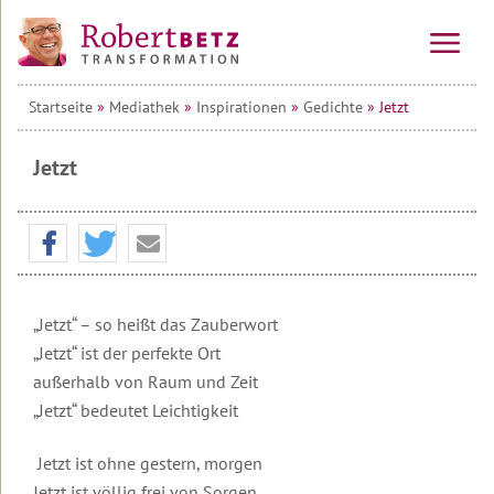
Startseite
»
Mediathek
»
Inspirationen
»
Gedichte
» Jetzt
Vorträge
&
Seminare
Jetzt
Online-
Alle
Kurse
Veranstaltungen
Kraftinsel
Vorträge
10-
Lesbos
Wochen-
Online-
Tagesseminare
Kurs
„Jetzt“ – so heißt das Zauberwort
Transformationsprozess
Willkommen
&
auf
Mehrtagesseminare
„Jetzt“ ist der perfekte Ort
Ausbildung
Teilnehmerstimmen
Lesbos
außerhalb von Raum und Zeit
10-
Wirtschafts-
Wochen-
Therapeuten
Urlaubsseminare
Überblick
„Jetzt“ bedeutet Leichtigkeit
Seminare
Online-
&
auf
Kurs
Coaches
Lesbos
Die
Seminar
Jetzt ist ohne gestern, morgen
Transformations-
&
Die
Service
Informationen
Therapie
Alle
Jetzt ist völlig frei von Sorgen