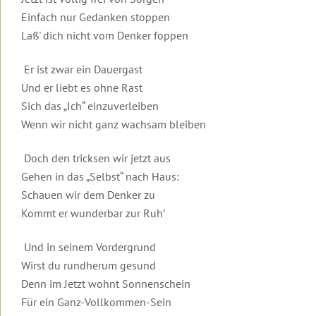
Urlaub
Robert
&
zur
Therapeuten
auf
Einfach nur Gedanken stoppen
Betz
Kontakt
Insel
&
Lesbos
Die
Einleitung
Basis-
Laß' dich nicht vom Denker foppen
Lesbos
Coaches
Transformationswoche®
Mediathek
Mediathek
Kontakt
Weitere
Video
Weitere
Transformations-
Themenwelten
Dein
zur
Einleitung
Er ist zwar ein Dauergast
Das
Informationen
Coaches
Transformationsprozess®
Häufig
Überblick
Transformations-
Leben
Und er liebt es ohne Rast
zu
für
gestellte
Therapie
Die
Videos
könnte
Urlaubsseminaren
die
Fragen
Sich das „Ich“ einzuverleiben
Ausbildung
Videos
Transformationswoche
zur
Einleitung
so
Wirtschaft
in
mit
Transformationstherapie
Transformationswoche®
Wenn wir nicht ganz wachsam bleiben
schön
Organisatorisches
Transformations-
Infomaterial
Robert
Entwicklung
Basis
Organisatorische
sein,
&
Therapie
und
Betz
Seminare
Rückmeldungen
Daten
wenn
Gebühren
Kataloge
Doch den tricksen wir jetzt aus
Transformations-
und
...
Ausbildung
Kostenfreie
Therapie
Kosten
Einleitung
Einleitung
Erfolg,
Gehen in das „Selbst“ nach Haus:
Unser
in
Gästebuch
E-
Geistige
Fülle
Der
Schauen wir dem Denker zu
Seminarhotel
Transformations-
Books
Grundlagen
&
Gruppen,
10
Interviews
Frieden
Coaching
Newsletter
Erfüllung
Termine
Merkmale
Einleitung
Kommt er wunderbar zur Ruh’
in
Flugbuchung
Online-
Transformations-
und
der
Kurzvorträge
der
und
Weitere
Seminar-
Therapie
Hotels
Transformationstherapie
Einleitung
Körper,
Eintrag
Welt
Und in seinem Vordergrund
Flughafentransfer
Informationen
Aufzeichnungen
Menschenbild
Psyche
ins
beginnt
Meditationen
und
&
Rückmeldungen
Inhalte
Grundlagen
Gästebuch
Wirst du rundherum gesund
in
FAQ:
Ablauf
Ändere
Gesundheit
der
dir
Videos
Denn im Jetzt wohnt Sonnenschein
Häufig
deine
Ausbildung
Video
Inhalte
zu
gestellte
Für ein Ganz-Vollkommen-Sein
Anmeldeformulare
Gedanken
Einleitung
Frauen-
zum
und
Was
Seminaren
Fragen
und
und