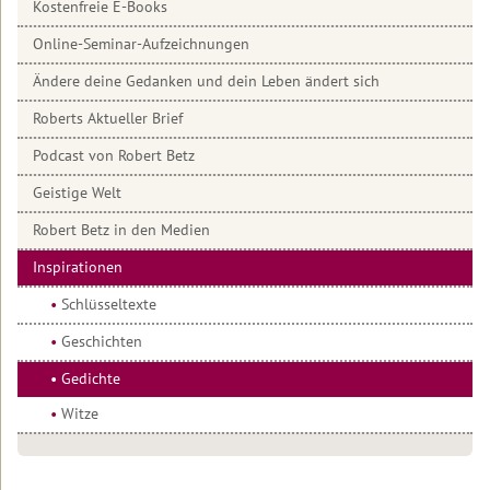
Kostenfreie E-Books
Welt
Interviews
Einleitung
Online-Seminar-Aufzeichnungen
2022
zum
Anhören
Ändere deine Gedanken und dein Leben ändert sich
Schlüsseltexte
2021
Roberts Aktueller Brief
Interviews
Geschichten
2020
zum
Podcast von Robert Betz
Lesen
Gedichte
2019
Geistige Welt
Artikel
Tibetisches
über
2018
Mantra
Robert Betz in den Medien
Robert
Betz
Inspirationen
Archiv
Loslassen
Schlüsseltexte
Artikel
Wovor
von
hast
Geschichten
Robert
du
Betz
Angst?
Gedichte
Witze
Selbstverantwortung
Verschenke