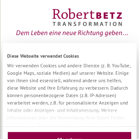
Unsere
größte
Angst
Gebet
Wo
Zeit
ist...
Diese Webseite verwendet Cookies
Über Robert Betz
Vater,
Wir verwenden Cookies und andere Dienste (z. B. YouTube,
Die Transformations-Therapie
Mutter
Google Maps, soziale Medien) auf unserer Website. Einige
Seminarleiter
Das
Das Team
von ihnen sind essenziell, während andere uns helfen,
Spiegel-
Jobs
diese Website und Ihre Erfahrung zu verbessern. Dadurch
Gedicht
Verlag
können personenbezogene Daten (z.B. IP-Adressen)
Für Unternehmen
verarbeitet werden, z.B. für personalisierte Anzeigen und
Sie
kommen
Inhalte oder Anzeigen- und Inhaltsmessung. Weitere
in
Informationen über die Verwendung Ihrer Daten finden
Scharen
Impressum
Sie in unserer
Datenschutzerklärung
. Sie können Ihre
Datenschutzerklärung
LASS
Auswahl jederzeit unter "Cookie Einstellungen" unten auf
Cookie Einstellungen
es