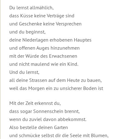
Urlaub
Robert
&
zur
Therapeuten
auf
Du lernst allmählich,
Betz
Kontakt
Insel
&
Lesbos
Die
Einleitung
Basis-
dass Küsse keine Verträge sind
Lesbos
Coaches
Transformationswoche®
Mediathek
Mediathek
Kontakt
Weitere
Video
und Geschenke keine Versprechen
Weitere
Transformations-
Themenwelten
Dein
zur
Einleitung
und du beginnst,
Das
Informationen
Coaches
Transformationsprozess®
Häufig
Überblick
Transformations-
Leben
zu
für
deine Niederlagen erhobenen Hauptes
gestellte
Therapie
Die
Videos
könnte
Urlaubsseminaren
die
Fragen
Ausbildung
Videos
Transformationswoche
zur
Einleitung
und offenen Auges hinzunehmen
so
Wirtschaft
in
mit
Transformationstherapie
Transformationswoche®
schön
mit der Würde des Erwachsenen
Organisatorisches
Transformations-
Infomaterial
Robert
Entwicklung
Basis
Organisatorische
sein,
&
Therapie
und
Betz
und nicht maulend wie ein Kind.
Seminare
Rückmeldungen
Daten
wenn
Gebühren
Kataloge
Transformations-
und
...
Und du lernst,
Ausbildung
Kostenfreie
Therapie
Kosten
Einleitung
Einleitung
Erfolg,
all deine Strassen auf dem Heute zu bauen,
Unser
in
Gästebuch
E-
Geistige
Fülle
Der
Seminarhotel
Transformations-
Books
Grundlagen
&
Gruppen,
10
Interviews
weil das Morgen ein zu unsicherer Boden ist
Frieden
Coaching
Newsletter
Erfüllung
Termine
Merkmale
Einleitung
in
Flugbuchung
Online-
Transformations-
und
der
Kurzvorträge
der
Mit der Zeit erkennst du,
und
Weitere
Seminar-
Therapie
Hotels
Transformationstherapie
Einleitung
Körper,
Eintrag
Welt
Flughafentransfer
Informationen
Aufzeichnungen
Menschenbild
Psyche
ins
dass sogar Sonnenschein brennt,
beginnt
Meditationen
und
&
Rückmeldungen
Inhalte
Grundlagen
Gästebuch
in
wenn du zuviel davon abbekommst.
FAQ:
Ablauf
Ändere
Gesundheit
der
dir
Videos
Häufig
Also bestelle deinen Garten
deine
Ausbildung
Video
Inhalte
zu
gestellte
Anmeldeformulare
Gedanken
Einleitung
Frauen-
zum
und
Was
Seminaren
und schmücke selbst dir die Seele mit Blumen,
Fragen
und
und