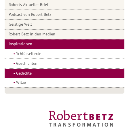
Welt
Roberts Aktueller Brief
Interviews
Einleitung
Podcast von Robert Betz
2022
zum
Anhören
Schlüsseltexte
Geistige Welt
2021
Interviews
Geschichten
Robert Betz in den Medien
2020
zum
Lesen
Inspirationen
Gedichte
2019
Artikel
Schlüsseltexte
Tibetisches
über
2018
Mantra
Geschichten
Robert
Betz
Archiv
Loslassen
Gedichte
Artikel
Witze
Wovor
von
hast
Robert
du
Betz
Angst?
Selbstverantwortung
Verschenke