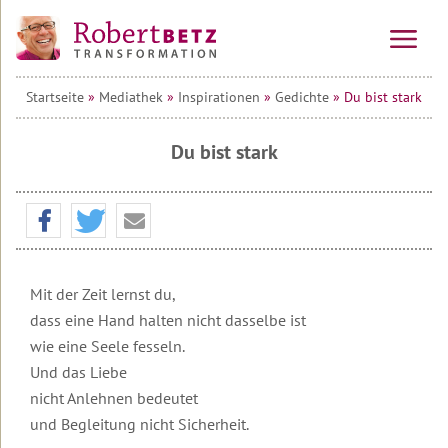
Startseite
»
Mediathek
»
Inspirationen
»
Gedichte
» Du bist stark
Vorträge
&
Seminare
Du bist stark
Online-
Alle
Kurse
Veranstaltungen
Kraftinsel
Vorträge
10-
Lesbos
Wochen-
Online-
Tagesseminare
Kurs
Mit der Zeit lernst du,
Transformationsprozess
Willkommen
&
auf
Mehrtagesseminare
dass eine Hand halten nicht dasselbe ist
Ausbildung
Teilnehmerstimmen
Lesbos
wie eine Seele fesseln.
10-
Wirtschafts-
Wochen-
Therapeuten
Urlaubsseminare
Überblick
Und das Liebe
Seminare
Online-
&
auf
nicht Anlehnen bedeutet
Kurs
Coaches
Lesbos
Die
Seminar
und Begleitung nicht Sicherheit.
Transformations-
&
Die
Service
Informationen
Therapie
Alle