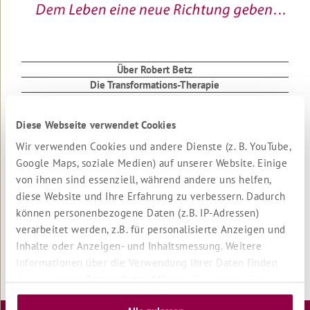
Unsere
größte
Angst
Gebet
Über Robert Betz
Die Transformations-Therapie
Wo
Zeit
Seminarleiter
ist...
Das Team
Diese Webseite verwendet Cookies
Jobs
Vater,
Verlag
Wir verwenden Cookies und andere Dienste (z. B. YouTube,
Mutter
Für Unternehmen
Google Maps, soziale Medien) auf unserer Website. Einige
Das
von ihnen sind essenziell, während andere uns helfen,
Spiegel-
diese Website und Ihre Erfahrung zu verbessern. Dadurch
Gedicht
Impressum
können personenbezogene Daten (z.B. IP-Adressen)
Datenschutzerklärung
verarbeitet werden, z.B. für personalisierte Anzeigen und
Sie
Cookie Einstellungen
kommen
Inhalte oder Anzeigen- und Inhaltsmessung. Weitere
AGB
in
Informationen über die Verwendung Ihrer Daten finden
Stornobedingungen
Scharen
Sie in unserer
Datenschutzerklärung
. Sie können Ihre
Therapeuten Login
LASS
Auswahl jederzeit unter "Cookie Einstellungen" unten auf
es