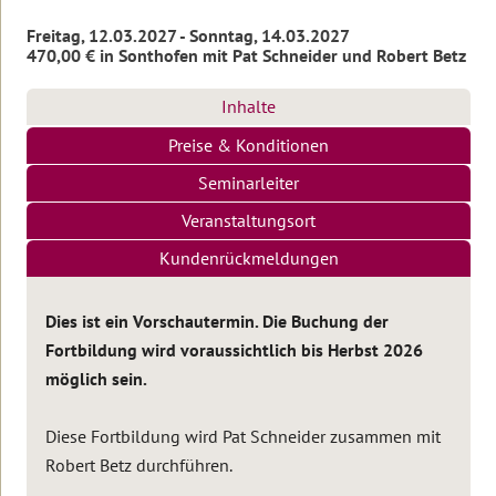
Urlaub
auf
Freitag, 12.03.2027 - Sonntag, 14.03.2027
Lesbos
470,00 € in Sonthofen mit Pat Schneider und Robert Betz
Weitere
Themenwelten
Inhalte
Preise &
Konditionen
Die
Online-
Transformationswoche
Kurse
Seminarleiter
Basis
Kraftinsel
10-
Veranstaltungsort
Seminare
Lesbos
Wochen-
Online-
Kunden­rückmeldungen
Kurs
Erfolg,
Transformationsprozess
Willkommen
Fülle
&
auf
&
Ausbildung
Teilnehmerstimmen
Lesbos
Dies ist ein Vorschautermin. Die Buchung der
Erfüllung
10-
Fortbildung wird voraussichtlich bis Herbst 2026
Wochen-
Therapeuten
Urlaubsseminare
Überblick
Online-
Körper,
&
auf
möglich sein.
Kurs
Psyche
Coaches
Lesbos
Die
&
Transformations-
Gesundheit
Diese Fortbildung wird Pat Schneider zusammen mit
Die
Service
Informationen
Therapie
Alle
Robert
&
zur
Therapeuten
Robert Betz durchführen.
Betz
Frauen-
Kontakt
Insel
&
Die
Einleitung