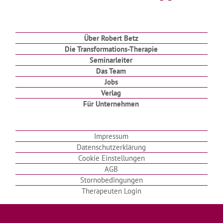
2022
zum
Anhören
Schlüsseltexte
2021
Interviews
Geschichten
Über Robert Betz
2020
zum
Die Transformations-Therapie
Lesen
Gedichte
2019
Seminarleiter
Artikel
Das Team
Witze
über
2018
Jobs
Robert
Verlag
Betz
Archiv
Für Unternehmen
Artikel
von
Robert
Impressum
Betz
Datenschutzerklärung
Cookie Einstellungen
AGB
Stornobedingungen
Therapeuten Login