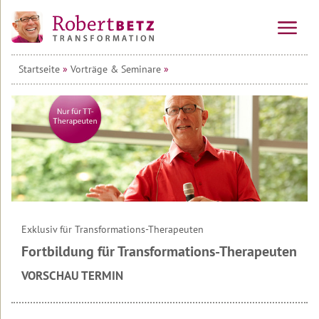
Startseite
»
Vorträge & Seminare
»
Vorträge
&
Seminare
Alle
Veranstaltungen
Vorträge
Tagesseminare
Mehrtagesseminare
Exklusiv für Transformations-Therapeuten
Fortbildung für Transformations-Therapeuten
Wirtschafts-
Seminare
VORSCHAU TERMIN
Seminar
&