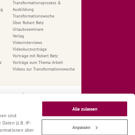
Transformationsprozess &
ng
Ausbildung
Transformationswoche
Über Robert Betz
Urlaubsseminare
Verlag
Videointerviews
Videokurzvorträge
Vorträge mit Robert Betz
z
Vorträge zum Thema Arbeit
Videos zur Transformationswoche
ngungen
Therapeuten Login
Alle zulassen
nen sind
Daten (z.B. IP-
Anpassen
nformationen über