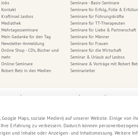
Jobs
Seminare - Basis-Seminare
Kontakt
Seminare für Erfolg, Fülle & Erfüllu
Kraftinsel Lesbos
Seminare für Führungskräfte
Mediathek
Seminare für TT-Therapeuten
Mehrtagesseminare
Seminare für Liebe & Partnerschaft
Mein Gedanke für den Tag
Seminare für Männer
Newsletter-Anmeldung
Seminare für Frauen
Online Shop - CD's, Bücher und
Seminare für die Wirtschaft
mehr
Seminar & Urlaub auf Lesbos
Online-Seminare
Seminare & Vorträge mit Robert Bet
Robert Betz in den Medien
Seminarleiter
lärung
Cookie Einstellungen
AGB
Stornobedi
 Google Maps, soziale Medien) auf unserer Website. Einige von ih
 Ihre Erfahrung zu verbessern. Dadurch können personenbezogene 
nzeigen und Inhalte oder Anzeigen- und Inhaltsmessung. Weitere I