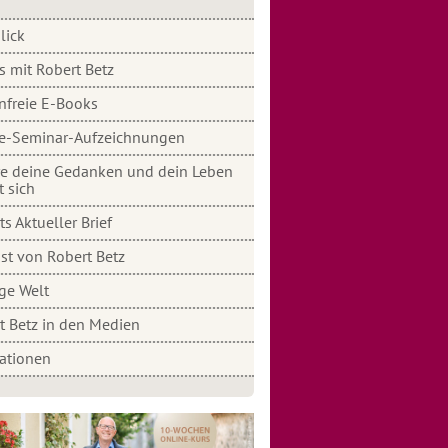
lick
s mit Robert Betz
nfreie E-Books
e-Seminar-Aufzeichnungen
e deine Gedanken und dein Leben
t sich
s Aktueller Brief
st von Robert Betz
ige Welt
t Betz in den Medien
rationen