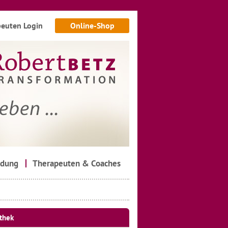
euten Login
Online-Shop
ldung
Therapeuten & Coaches
thek