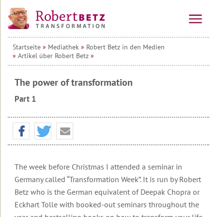
Startseite
»
Mediathek
»
Robert Betz in den Medien
Vorträge
»
Artikel über Robert Betz
»
&
Seminare
The power of transformation
Online-
Alle
Kurse
Veranstaltungen
Part 1
Kraftinsel
Vorträge
10-
Lesbos
Wochen-
Online-
Tagesseminare
Kurs
Transformationsprozess
Willkommen
&
auf
Mehrtagesseminare
Ausbildung
Teilnehmerstimmen
Lesbos
The week before Christmas I attended a seminar in
10-
Wirtschafts-
Wochen-
Germany called “Transformation Week”. It is run by Robert
Therapeuten
Urlaubsseminare
Überblick
Seminare
Online-
&
auf
Betz who is the German equivalent of Deepak Chopra or
Kurs
Coaches
Lesbos
Die
Seminar
Eckhart Tolle with booked-out seminars throughout the
Transformations-
&
Die
Service
Informationen
Therapie
Alle
year and bestselling books on how to transform your life