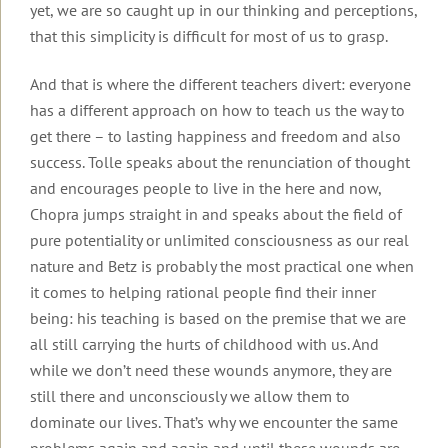
yet, we are so caught up in our thinking and perceptions,
Welt
that this simplicity is difficult for most of us to grasp.
Interviews
2022
zum
Anhören
And that is where the different teachers divert: everyone
2021
has a different approach on how to teach us the way to
Interviews
2020
zum
get there – to lasting happiness and freedom and also
Lesen
success. Tolle speaks about the renunciation of thought
2019
Artikel
and encourages people to live in the here and now,
über
2018
Chopra jumps straight in and speaks about the field of
Robert
pure potentiality or unlimited consciousness as our real
Betz
Archiv
nature and Betz is probably the most practical one when
Artikel
it comes to helping rational people find their inner
von
Robert
being: his teaching is based on the premise that we are
Betz
all still carrying the hurts of childhood with us. And
while we don’t need these wounds anymore, they are
Inspirationen
still there and unconsciously we allow them to
Einleitung
App
dominate our lives. That’s why we encounter the same
problems again and again and until these wounds are