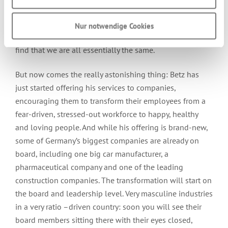
than doing exactly this and it is the one moment where
you start to truly believe that we are all brothers and
Nur notwendige Cookies
sisters – the moment when the masks fall away and we
find that we are all essentially the same.
But now comes the really astonishing thing: Betz has
just started offering his services to companies,
encouraging them to transform their employees from a
fear-driven, stressed-out workforce to happy, healthy
and loving people. And while his offering is brand-new,
some of Germany’s biggest companies are already on
board, including one big car manufacturer, a
pharmaceutical company and one of the leading
construction companies. The transformation will start on
the board and leadership level. Very masculine industries
in a very ratio –driven country: soon you will see their
board members sitting there with their eyes closed,