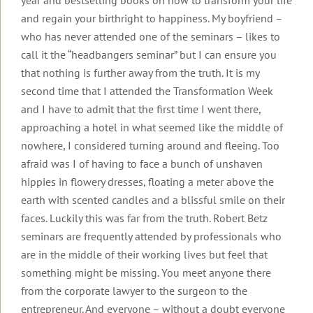
Urlaub
Robert
&
zur
Therapeuten
auf
and regain your birthright to happiness. My boyfriend –
Betz
Kontakt
Insel
&
Lesbos
Die
Einleitung
Basis-
Lesbos
Coaches
who has never attended one of the seminars – likes to
Transformationswoche®
Mediathek
Mediathek
Kontakt
Weitere
Video
call it the “headbangers seminar” but I can ensure you
Weitere
Transformations-
Themenwelten
Dein
zur
Einleitung
that nothing is further away from the truth. It is my
Das
Informationen
Coaches
Transformationsprozess®
Häufig
Überblick
Transformations-
Leben
zu
für
gestellte
Therapie
second time that I attended the Transformation Week
Die
Videos
könnte
Urlaubsseminaren
die
Fragen
Ausbildung
Videos
Transformationswoche
zur
Einleitung
and I have to admit that the first time I went there,
so
Wirtschaft
in
mit
Transformationstherapie
Transformationswoche®
schön
approaching a hotel in what seemed like the middle of
Organisatorisches
Transformations-
Infomaterial
Robert
Entwicklung
Basis
Organisatorische
sein,
&
Therapie
und
Betz
Seminare
Rückmeldungen
Daten
nowhere, I considered turning around and fleeing. Too
wenn
Gebühren
Kataloge
Transformations-
und
...
afraid was I of having to face a bunch of unshaven
Ausbildung
Kostenfreie
Therapie
Kosten
Einleitung
Einleitung
Erfolg,
Unser
hippies in flowery dresses, floating a meter above the
in
Gästebuch
E-
Geistige
Fülle
Der
Seminarhotel
Transformations-
Books
Grundlagen
&
Gruppen,
10
Interviews
earth with scented candles and a blissful smile on their
Frieden
Coaching
Newsletter
Erfüllung
Termine
Merkmale
Einleitung
in
faces. Luckily this was far from the truth. Robert Betz
Flugbuchung
Online-
Transformations-
und
der
Kurzvorträge
der
und
Weitere
Seminar-
Therapie
Hotels
Transformationstherapie
Einleitung
seminars are frequently attended by professionals who
Körper,
Eintrag
Welt
Flughafentransfer
Informationen
Aufzeichnungen
Menschenbild
Psyche
ins
beginnt
Meditationen
are in the middle of their working lives but feel that
und
&
Rückmeldungen
Inhalte
Grundlagen
Gästebuch
in
something might be missing. You meet anyone there
FAQ:
Ablauf
Ändere
Gesundheit
der
dir
Videos
Häufig
deine
Ausbildung
Video
Inhalte
from the corporate lawyer to the surgeon to the
zu
gestellte
Anmeldeformulare
Gedanken
Einleitung
Frauen-
zum
und
Was
Seminaren
entrepreneur. And everyone – without a doubt everyone
Fragen
und
und