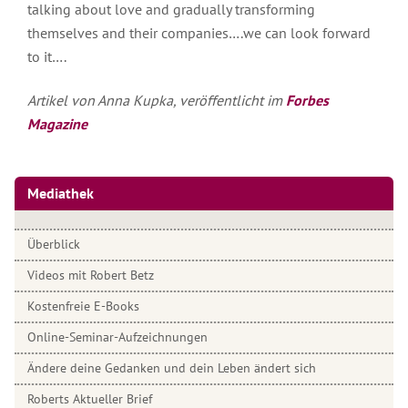
talking about love and gradually transforming
themselves and their companies….we can look forward
to it….
Artikel von Anna Kupka, veröffentlicht im
Forbes
Magazine
Mediathek
Überblick
Videos mit Robert Betz
Kostenfreie E-Books
Online-Seminar-Aufzeichnungen
Ändere deine Gedanken und dein Leben ändert sich
Roberts Aktueller Brief