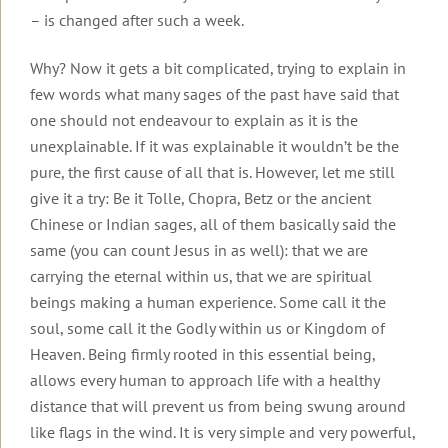
Seminare
Transformationsprozess
Organisatorische
Ziele
gibt
und
Broschüren
dein
– is changed after such a week.
Daten
Begleitende
dir
Ausbildungen
Videos
Leben
und
Literatur
Halt
Männer-
Organisatorische
zu
ändert
Kosten
und
Seminare
Daten
Why? Now it gets a bit complicated, trying to explain in
Lesbos
sich
Sicherheit
und
few words what many sages of the past have said that
in
Gruppen,
Kosten
Beziehung
Rückmeldungen
Roberts
anspruchsvollen
Termine
2027
&
one should not endeavour to explain as it is the
unserer
Aktueller
Zeiten?
und
Partnerschaft
unexplainable. If it was explainable it wouldn’t be the
Seminarteilnehmer
Brief
Hotels
Rückmeldungen
Wie
pure, the first cause of all that is. However, let me still
Führungskräfte-
Podcast
Einleitung
wahre
Rückmeldungen
Seminare
give it a try: Be it Tolle, Chopra, Betz or the ancient
von
Liebe
Robert
Chinese or Indian sages, all of them basically said the
gelingt
2025
Video
Sonderevents
Betz
zur
same (you can count Jesus in as well): that we are
Online-
Ausbildung
2024
Angebote
carrying the eternal within us, that we are spiritual
Geistige
Events
für
Welt
beings making a human experience. Some call it the
2023
TT-
Therapeuten
soul, some call it the Godly within us or Kingdom of
Robert
Für
2022
Betz
alle
Heaven. Being firmly rooted in this essential being,
Online-
in
Freunde
allows every human to approach life with a healthy
Events
Archiv
den
der
distance that will prevent us from being swung around
Medien
Botschaften
der
like flags in the wind. It is very simple and very powerful,
Geistigen
Einleitung