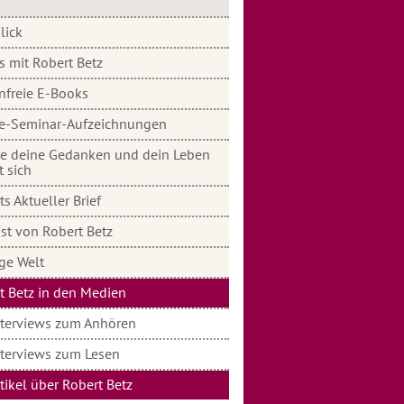
lick
s mit Robert Betz
nfreie E-Books
e-Seminar-Aufzeichnungen
e deine Gedanken und dein Leben
t sich
s Aktueller Brief
st von Robert Betz
ige Welt
t Betz in den Medien
nterviews zum Anhören
nterviews zum Lesen
tikel über Robert Betz