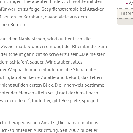
en richtigen Therapeuten findet: „Ich wollte mit dem
Ar
für war ich zu feige. Gesprächstherapie bei Attacken
Inspi
00 Leuten im Kornhaus, davon viele aus dem
chen Bereich.
 aus dem Nähkästchen, wirkt authentisch, die
. Zweieinhalb Stunden ermutigt der Rheinländer zum
er scheint gar nicht so schwer zu sein. „Die meisten
rn schlafen“, sagt er. „Wir glauben, alles
er Weg nach innen erlaubt uns die Signale des
. Er glaubt an keine Zufälle und betont, das Leben
r nicht auf den ersten Blick. Die Innenwelt bestimme
pfer der Mensch allein sei. „Fragt doch mal nach,
der erlebt?“, fordert er, gibt Beispiele, spiegelt
chotherapeutischen Ansatz: „Die Transformations-
lich-spirituellen Ausrichtung. Seit 2002 bildet er