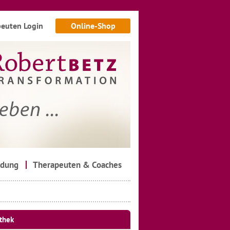
euten Login
Online-Shop
ldung
Therapeuten & Coaches
thek