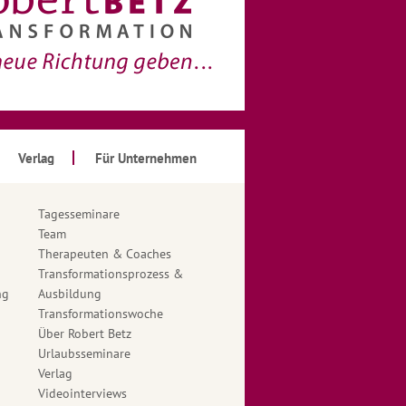
Verlag
Für Unternehmen
Tagesseminare
Team
Therapeuten & Coaches
Transformationsprozess &
ng
Ausbildung
Transformationswoche
Über Robert Betz
Urlaubsseminare
Verlag
Videointerviews