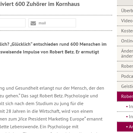
iviert 600 Zuhörer im Kornhaus
Überb
Video
mail
Koste
Onlin
lich? „Glücklich“ entschieden rund 600 Menschen im
Änder
sweisende Impulse von Robert Betz. Er ermutigt
änder
Robert
Podca
Geist
ung und Gesundheit erlangt nur der Mensch, der den
u gehen.“ Das sagt Robert Betz. Psychologie und
Rober
hlt sich nach dem Studium zu jung für die
I
it 28 Jahren in die Wirtschaft, wird von einem
I
en zum „Vice President Marketing Europe“ ernannt
plette Lebenswende. Ein Psychologe mit
Ar