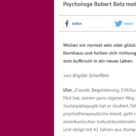
Psychologe Robert Betz mot
teilen
tweet
Wollen wir normal sein oder glück
Kornhaus und holten sich richtung
zum Aufbruch in ein neues Leben.
von Brigitte Scheiffele
Ulm.
„Freude, Begeisterung, Erfüll
Mut hat, seinen ganz eigenen Weg z
Sozialpädagogik hat er studiert, fü
psychotherapeutische Arbeit, geht m
amerikanischen Industrieunternehm
und steigt mit 42 Jahren aus. Kom