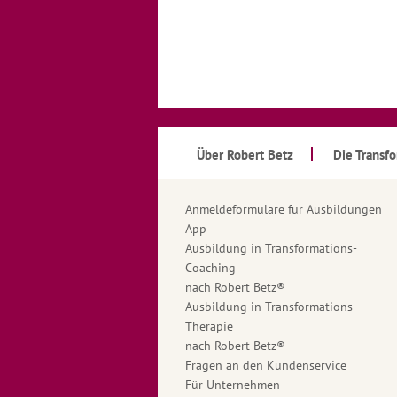
Über Robert Betz
Die Transf
Anmeldeformulare für Ausbildungen
App
Ausbildung in Transformations-
Coaching
nach Robert Betz®
Ausbildung in Transformations-
Therapie
nach Robert Betz®
Fragen an den Kundenservice
Für Unternehmen