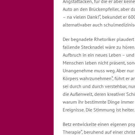
Angstattacken, für die er aber kein
Auto an den Brückenpfeiler, aber da
– na vielen Dank!“, bekundet er 6
alternativaber auch schulmedizinis
Der begnadete Rhetoriker plaudert
fallende Stecknadel wäre zu hören
Aufbruch in ein neues Leben – und d
Menschen leben nicht präsent, sonde
Unangenehme muss weg. Aber nur d
Körpers wahrzunehmen“, führt er an
sei durch und durch verstehbar, nu
die Außenwelt, deren kreativer Schö
warum ihr bestimmte Dinge immer wie
Ereignisse. Die Stimmung ist heiter.
Betz entwickelte einen eigenen psy
Therapie“, beruhend auf einer christ