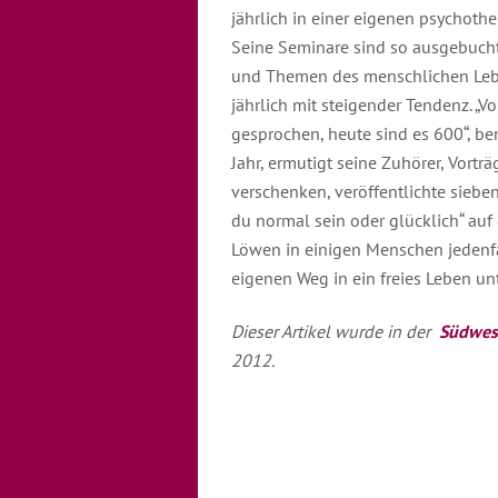
jährlich in einer eigenen psychot
Seine Seminare sind so ausgebucht 
und Themen des menschlichen Lebe
jährlich mit steigender Tendenz. „V
gesprochen, heute sind es 600“, be
Jahr, ermutigt seine Zuhörer, Vort
verschenken, veröffentlichte sieben
du normal sein oder glücklich“ auf 
Löwen in einigen Menschen jedenfa
eigenen Weg in ein freies Leben un
Dieser Artikel wurde in der
Südwes
2012.