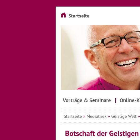
Startseite
Vorträge & Seminare
Online-K
Startseite
»
Mediathek
»
Geistige Welt
Botschaft der Geistige