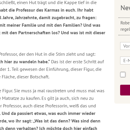
schließt, einen Hut trägt und die Kappe tief in die
Ne
r habt die Professur des Karmas in euch. Ihr habt
l Jahre, Jahrzehnte, damit zugebracht, zu fragen:
Rober
s mit meiner Familie und mit den Familien? Und was
rege
t mit den Partnerschaften los? Und was ist mit dieser
fessor, der den Hut in die Stirn zieht und sagt:
ch hier zu wandeln habe.“
Das ist der erste Schritt auf
er 1. Teil gewesen der Einführung, dieser Figur, die
 Fläche, dieser Botschaft.
e Figur. Sie muss ja mal raustreten und muss mal was
 Matratze zu kaufen. Es gilt ja auch, sich neu zu
er Professor, auch diese Professorin, weiß das und
.
Und da passiert etwas, was euch immer wieder
Erde, wo ihr sagt: „Was ist das denn? Was sind denn
ich denn verhalten? Ich möchte doch hier einfach