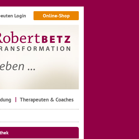
euten Login
Online-Shop
ldung
Therapeuten & Coaches
thek