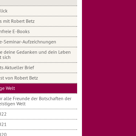
lick
s mit Robert Betz
nfreie E-Books
e-Seminar-Aufzeichnungen
e deine Gedanken und dein Leben
t sich
s Aktueller Brief
st von Robert Betz
ige Welt
r alle Freunde der Botschaften der
eistigen Welt
022
021
020