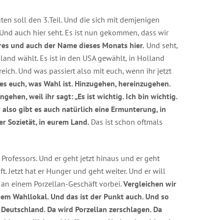
äuten soll den 3.Teil. Und die sich mit demjenigen
 Und auch hier seht. Es ist nun gekommen, dass wir
hres und auch der Name dieses Monats hier.
Und seht,
chland wählt. Es ist in den USA gewählt, in Holland
reich. Und was passiert also mit euch, wenn ihr jetzt
 es euch, was Wahl ist. Hinzugehen, hereinzugehen.
gehen, weil ihr sagt: „Es ist wichtig. Ich bin wichtig.
r also gibt es auch natürlich eine Ermunterung, in
r Sozietät, in eurem Land.
Das ist schon oftmals
Professors. Und er geht jetzt hinaus und er geht
t. Jetzt hat er Hunger und geht weiter. Und er will
an einem Porzellan-Geschäft vorbei.
Vergleichen wir
nem Wahllokal. Und das ist der Punkt auch. Und so
n Deutschland. Da wird Porzellan zerschlagen. Da