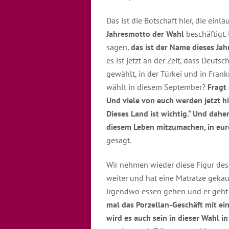
Das ist die Botschaft hier, die einl
Jahresmotto der Wahl
beschäftigt.
sagen,
das ist der Name dieses Ja
es ist jetzt an der Zeit, dass Deuts
gewählt, in der Türkei und in Frank
wählt in diesem September?
Fragt
Und viele von euch werden jetzt hin
Dieses Land ist wichtig.“ Und dahe
diesem Leben mitzumachen, in eure
gesagt.
Wir nehmen wieder diese Figur des 
weiter und hat eine Matratze gekauf
irgendwo essen gehen und er geht 
mal das Porzellan-Geschäft mit ei
wird es auch sein in dieser Wahl i