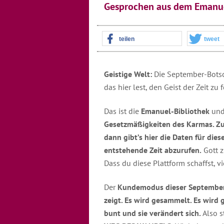
Gesprochen aus dem Emanue
teilen
tweet
Geistige Welt:
Die September-Botsch
das hier lest, den Geist der Zeit z
Das ist die
Emanuel-Bibliothek
un
Gesetzmäßigkeiten des Karmas. Z
dann gibt’s hier die Daten für di
entstehende Zeit abzurufen.
Gott z
Dass du diese Plattform schaffst, v
Der
Kundemodus dieser September
zeigt. Es wird gesammelt. Es wird 
bunt und sie verändert sich.
Also s