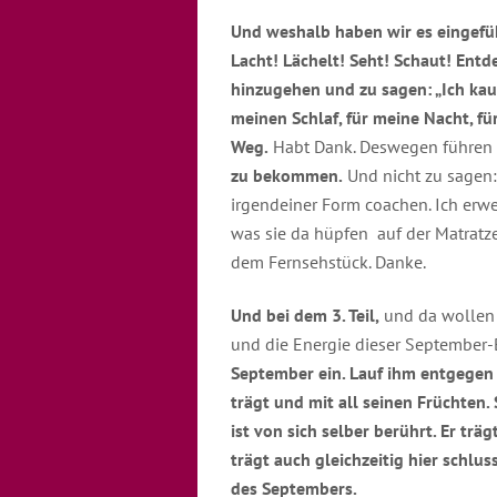
Und weshalb haben wir es eingefüh
Lacht! Lächelt! Seht! Schaut! Entde
hinzugehen und zu sagen: „Ich kauf
meinen Schlaf, für meine Nacht, für
Weg.
Habt Dank. Deswegen führen w
zu bekommen.
Und nicht zu sagen: 
irgendeiner Form coachen. Ich erwe
was sie da hüpfen auf der Matratze
dem Fernsehstück. Danke.
Und bei dem 3. Teil,
und da wollen d
und die Energie dieser September-
September ein. Lauf ihm entgegen 
trägt und mit all seinen Früchten.
ist von sich selber berührt. Er tr
trägt auch gleichzeitig hier schlu
des Septembers.