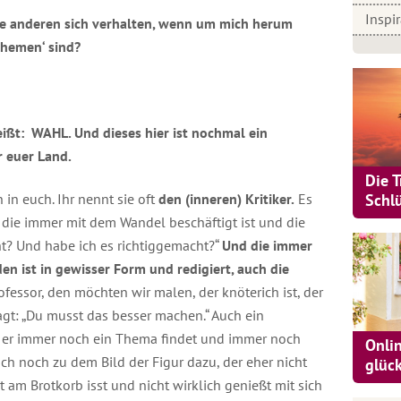
Inspi
ie anderen sich verhalten, wenn um mich herum
Themen‘ sind?
eißt: WAHL. Und dieses hier ist nochmal ein
r euer Land.
Die 
 in euch. Ihr nennt sie oft
den (inneren) Kritiker.
Es
Schl
, die immer mit dem Wandel beschäftigt ist und die
ht? Und habe ich es richtiggemacht?“
Und die immer
den ist in gewisser Form und redigiert, auch die
fessor, den möchten wir malen, der knöterich ist, der
t: „Du musst das besser machen.“ Auch ein
d er immer noch ein Thema findet und immer noch
Onli
uch noch zu dem Bild der Figur dazu, der eher nicht
glüc
t am Brotkorb isst und nicht wirklich genießt mit sich