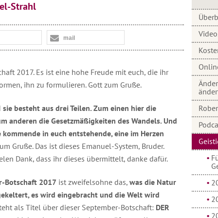
l-Strahl
Überb
Video
mail
Koste
Onlin
aft 2017. Es ist eine hohe Freude mit euch, die ihr
Änder
u formen, ihn zu formulieren. Gott zum Gruße.
änder
d
sie besteht aus drei Teilen. Zum einen hier die
Robert
um anderen die Gesetzmäßigkeiten des Wandels. Und
Podca
ese kommende in euch entstehende, eine im Herzen
Geist
um Gruße. Das ist dieses Emanuel-System, Bruder.
Fü
ielen Dank, dass ihr dieses übermittelt, danke dafür.
G
-Botschaft 2017
ist zweifelsohne das,
was die Natur
2
gekeltert, es wird eingebracht und die Welt wird
2
teht als Titel über dieser September-Botschaft:
DER
2