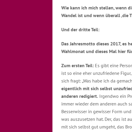
Wie kann ich mich stellen, wenn d
Wandel ist und wenn überall ‚die 
Und der dritte Teil:
Das Jahresmotto dieses 2017, es h
Wahlmonat und dieses Mal hier fü
Zum ersten Teil:
Es gibt eine Person
ist so eine eher unzufriedene Figur
sich fragt: „Was habe ich da gemac
eigentlich mit sich selbst unzufrie
anderen redigiert.
Irgendwo ein Pro
immer wieder dem anderen auch sag
Besserwisser in gewisser Form un
was auszusetzen hat. Der, das ist a
mit sich selbst gut umgeht, das Bro