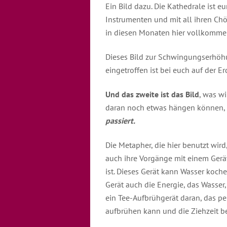
Ein Bild dazu. Die Kathedrale ist e
Instrumenten und mit all ihren Chör
in diesen Monaten hier vollkomme
Dieses Bild zur Schwingungserhöhun
eingetroffen ist bei euch auf der Er
Und das zweite ist das Bild
, was w
daran noch etwas hängen können, 
passiert.
Die Metapher, die hier benutzt wird
auch ihre Vorgänge mit einem Gerät
ist. Dieses Gerät kann Wasser koch
Gerät auch die Energie, das Wasser
ein Tee-Aufbrühgerät daran, das pe
aufbrühen kann und die Ziehzeit b