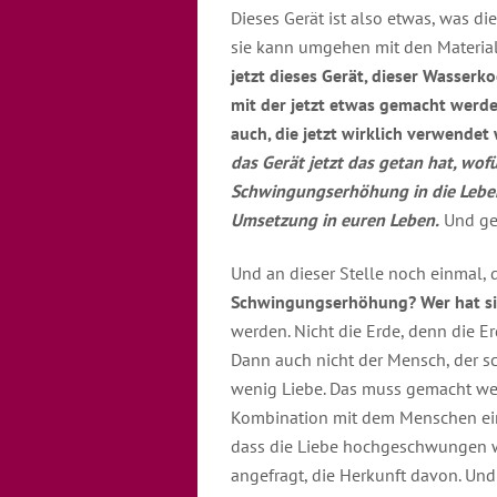
Dieses Gerät ist also etwas, was die
sie kann umgehen mit den Materia
jetzt dieses Gerät, dieser Wasserko
mit der jetzt etwas gemacht werd
auch, die jetzt wirklich verwendet
das Gerät jetzt das getan hat, wofü
Schwingungserhöhung in die Leben, 
Umsetzung in euren Leben.
Und gen
Und an dieser Stelle noch einmal, 
Schwingungserhöhung? Wer hat sie 
werden. Nicht die Erde, denn die Er
Dann auch nicht der Mensch, der sch
wenig Liebe. Das muss gemacht wer
Kombination mit dem Menschen eine
dass die Liebe hochgeschwungen we
angefragt, die Herkunft davon. Und