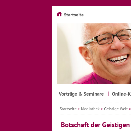
Startseite
Vorträge & Seminare
Online-K
Startseite
»
Mediathek
»
Geistige Welt
Botschaft der Geistigen