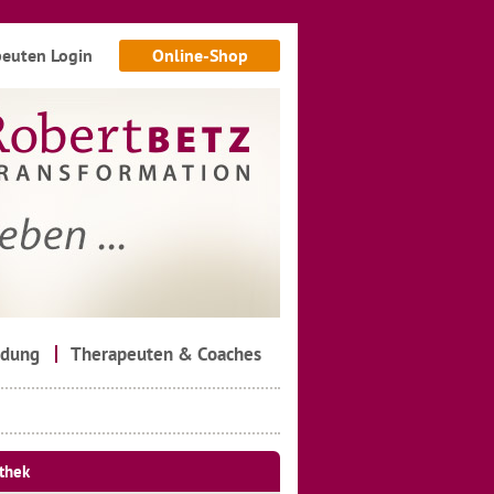
euten Login
Online-Shop
ldung
Therapeuten & Coaches
thek