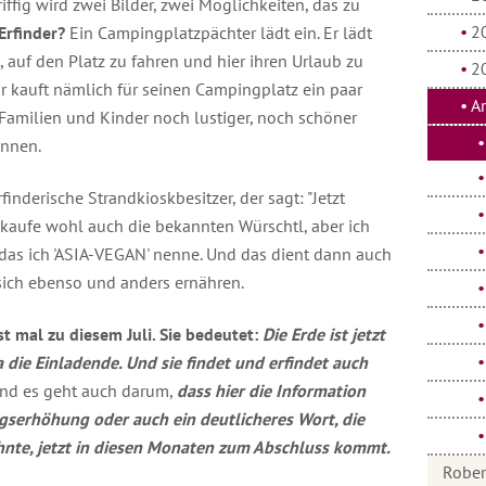
iffig wird zwei Bilder, zwei Möglichkeiten, das zu
2
 Erfinder?
Ein Campingplatzpächter lädt ein. Er lädt
auf den Platz zu fahren und hier ihren Urlaub zu
2
Er kauft nämlich für seinen Campingplatz ein paar
A
Familien und Kinder noch lustiger, noch schöner
önnen.
finderische Strandkioskbesitzer, der sagt: "Jetzt
rkaufe wohl auch die bekannten Würschtl, aber ich
 das ich 'ASIA-VEGAN' nenne. Und das dient dann auch
sich ebenso und anders ernähren.
t mal zu diesem Juli. Sie bedeutet:
Die Erde ist jetzt
a die Einladende. Und sie findet und erfindet auch
Und es geht auch darum,
dass hier die Information
gserhöhung oder auch ein deutlicheres Wort, die
hnte, jetzt in diesen Monaten zum Abschluss kommt.
Rober