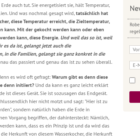
 Erde auch tut. Sie energetisiert sie, hält Temperatur,
Ne
lien. Und was nochmal gesagt wird,
tatsächlich hat
cher, diese Temperatur erreicht, die Zieltemperatur,
Rober
en kann. Mit der gekocht werden kann oder eben
rege
 werden kann, diese Energie.
Und weil das so ist, weil
r es da ist, gelangt jetzt auch die
in die Familien, gelangt sie ganz konkret in die
au das passiert und genau das ist zu sehen überall.
denn es wird oft gefragt:
Warum gibt es denn diese
denn initiiert?
Und da kann es ganz leicht erklärt
de ist dieses Gerät. Sie ist sozusagen das Endgerät.
lussendlich hier nicht motzt und sagt: "Hier ist zu
den", sondern natürlich haben die Erde in
n Vorgang begriffen, der dahintersteckt: Nämlich,
rden kann, dass es ein Prinzip ist und da wird das
 die Herkunft von diesem Wasserkocher, die Herkunft