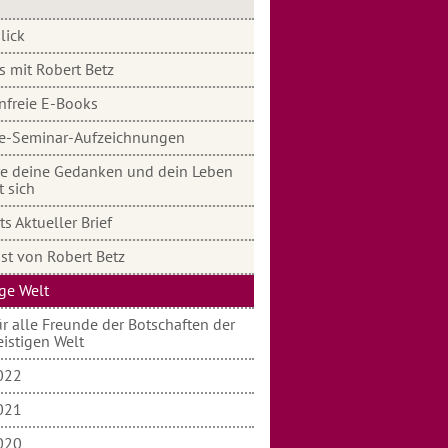
lick
s mit Robert Betz
nfreie E-Books
e-Seminar-Aufzeichnungen
e deine Gedanken und dein Leben
t sich
s Aktueller Brief
st von Robert Betz
ige Welt
r alle Freunde der Botschaften der
eistigen Welt
022
021
020