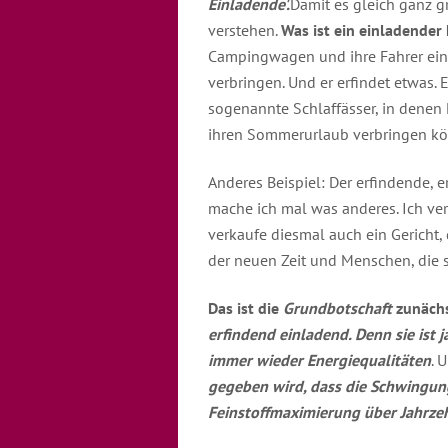
Einladende'.
Damit es gleich ganz gr
verstehen.
Was ist ein einladender
Campingwagen und ihre Fahrer ein, 
verbringen. Und er erfindet etwas. 
sogenannte Schlaffässer, in denen 
ihren Sommerurlaub verbringen k
Anderes Beispiel: Der erfindende, er
mache ich mal was anderes. Ich ve
verkaufe diesmal auch ein Gericht,
der neuen Zeit und Menschen, die 
Das ist die
Grundbotschaft
zunächs
erfindend einladend. Denn sie ist j
immer wieder Energiequalitäten
. 
gegeben wird, dass die Schwingun
Feinstoffmaximierung über Jahrze