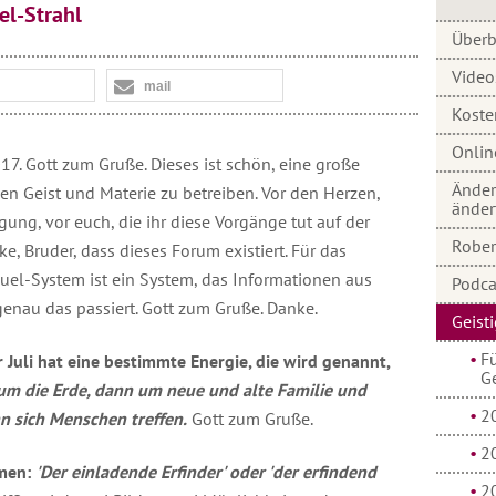
l-Strahl
Überb
Video
mail
Koste
Onlin
17. Gott zum Gruße. Dieses ist schön, eine große
Änder
en Geist und Materie zu betreiben. Vor den Herzen,
änder
gung, vor euch, die ihr diese Vorgänge tut auf der
Robert
e, Bruder, dass dieses Forum existiert. Für das
uel-System ist ein System, das Informationen aus
Podca
genau das passiert. Gott zum Gruße. Danke.
Geist
Fü
 Juli hat eine bestimmte Energie, die wird genannt,
G
um die Erde, dann um neue und alte Familie und
2
n sich Menschen treffen.
Gott zum Gruße.
2
amen:
'Der einladende Erfinder' oder 'der erfindend
2