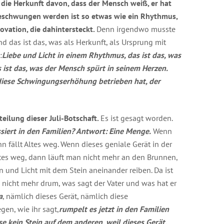
,
die Herkunft davon, dass der Mensch weiß, er hat
geschwungen werden ist so etwas wie ein Rhythmus,
novation, die dahintersteckt.
Denn irgendwo musste
d das ist das, was als Herkunft, als Ursprung mit
:
Liebe und Licht in einem Rhythmus, das ist das, was
 ist das, was der Mensch spürt in seinem Herzen.
 diese Schwingungserhöhung betrieben hat, der
bteilung dieser Juli-Botschaft.
Es ist gesagt worden.
siert in den Familien? Antwort: Eine Menge.
Wenn
nn fällt Altes weg. Wenn dieses geniale Gerät in der
Altes weg, dann läuft man nicht mehr an den Brunnen,
und Licht mit dem Stein aneinander reiben. Da ist
s nicht mehr drum, was sagt der Vater und was hat er
a
, nämlich dieses Gerät, nämlich diese
n, wie ihr sagt,
rumpelt es jetzt in den Familien
se kein Stein auf dem anderen, weil dieses Gerät,