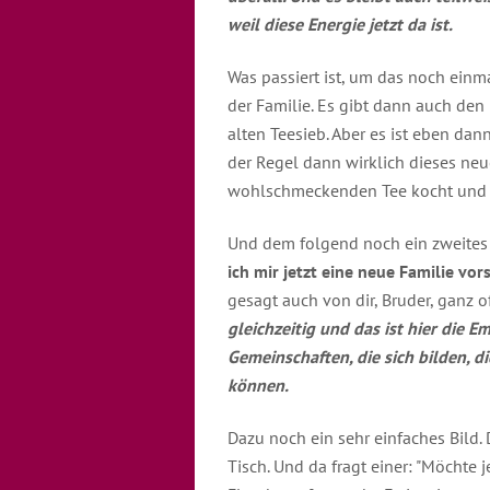
weil diese Energie jetzt da ist.
Was passiert ist, um das noch einm
der Familie. Es gibt dann auch de
alten Teesieb. Aber es ist eben dan
der Regel dann wirklich dieses ne
wohlschmeckenden Tee kocht und 
Und dem folgend noch ein zweites 
ich mir jetzt eine neue Familie vor
gesagt auch von dir, Bruder, ganz o
gleichzeitig und das ist hier die
Gemeinschaften, die sich bilden, d
können.
Dazu noch ein sehr einfaches Bild
Tisch. Und da fragt einer: "Möchte