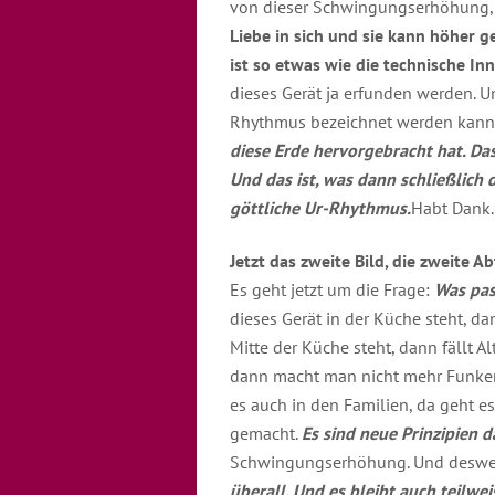
von dieser Schwingungserhöhung
Liebe in sich und sie kann höher 
ist so etwas wie die technische In
dieses Gerät ja erfunden werden. Un
Rhythmus bezeichnet werden kann
diese Erde hervorgebracht hat. Das
Und das ist, was dann schließlich
göttliche Ur-Rhythmus.
Habt Dank.
Jetzt das zweite Bild, die zweite A
Es geht jetzt um die Frage:
Was pas
dieses Gerät in der Küche steht, da
Mitte der Küche steht, dann fällt 
dann macht man nicht mehr Funken 
es auch in den Familien, da geht e
gemacht.
Es sind neue Prinzipien d
Schwingungserhöhung. Und deswege
überall. Und es bleibt auch teilwei