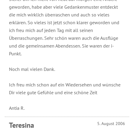
Anhören
Schlüsseltexte
geworden, habe aber viele Gedankenmuster entdeckt
2021
Interviews
die mich wirklich überraschen und auch so vieles
Geschichten
2020
zum
erklären. So vieles ist jetzt schon klarer geworden und
Lesen
Gedichte
ich freu mich auf jeden Tag mit all seinen
2019
Artikel
Überraschungen. Sehr schön waren auch die Ausflüge
Witze
über
2018
und die gemeinsamen Abendessen. Sie waren der i-
Robert
Betz
Punkt.
Archiv
Artikel
Noch mal vielen Dank.
von
Robert
Betz
Ich freu mich schon auf ein Wiedersehen und wünsche
Dir viele gute Gefühle und eine schöne Zeit
Antia R.
Teresina
5. August 2006