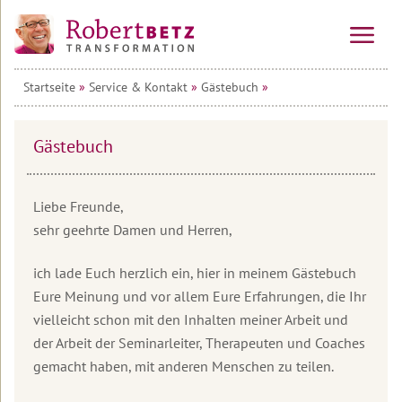
Startseite
»
Service & Kontakt
»
Gästebuch
»
Vorträge
&
Seminare
Gästebuch
Online-
Alle
Kurse
Veranstaltungen
Liebe Freunde,
Kraftinsel
Vorträge
10-
sehr geehrte Damen und Herren,
Lesbos
Wochen-
Online-
Tagesseminare
Kurs
Transformationsprozess
Willkommen
ich lade Euch herzlich ein, hier in meinem Gästebuch
&
auf
Mehrtagesseminare
Eure Meinung und vor allem Eure Erfahrungen, die Ihr
Ausbildung
Teilnehmerstimmen
Lesbos
10-
Wirtschafts-
vielleicht schon mit den Inhalten meiner Arbeit und
Wochen-
Therapeuten
Urlaubsseminare
Überblick
Seminare
der Arbeit der Seminarleiter, Therapeuten und Coaches
Online-
&
auf
Kurs
Coaches
Lesbos
gemacht haben, mit anderen Menschen zu teilen.
Die
Seminar
Transformations-
&
Die
Service
Informationen
Therapie
Alle