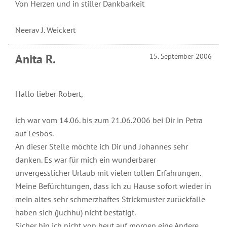
sich
Von Herzen und in stiller Dankbarkeit
Roberts
Neerav J. Weickert
Aktueller
Brief
Anita R.
15. September 2006
Podcast
Einleitung
von
Robert
2025
Betz
Hallo lieber Robert,
2024
Geistige
Welt
ich war vom 14.06. bis zum 21.06.2006 bei Dir in Petra
2023
auf Lesbos.
Robert
Für
2022
Betz
alle
An dieser Stelle möchte ich Dir und Johannes sehr
in
Freunde
danken. Es war für mich ein wunderbarer
Archiv
den
der
unvergesslicher Urlaub mit vielen tollen Erfahrungen.
Medien
Botschaften
der
Meine Befürchtungen, dass ich zu Hause sofort wieder in
Geistigen
Inspirationen
Einleitung
mein altes sehr schmerzhaftes Strickmuster zurückfalle
Welt
haben sich (juchhu) nicht bestätigt.
Interviews
Einleitung
2022
zum
Sicher bin ich nicht von heut auf morgen eine Andere