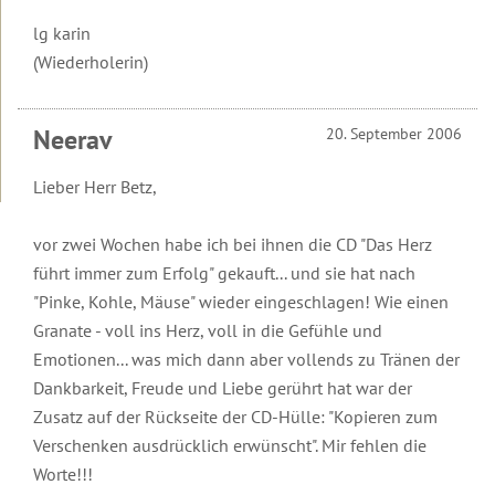
Seminare
Transformationsprozess
Organisatorische
Ziele
gibt
Mediathek
Broschüren
Daten
Begleitende
dir
lg karin
Videos
und
Literatur
Halt
Männer-
Organisatorische
App
Überblick
zu
(Wiederholerin)
Kosten
und
Seminare
Daten
Lesbos
Sicherheit
und
Online-
Videos
App:
in
Gruppen,
Kosten
Beziehung
Shop
mit
Gedanke
Rückmeldungen
anspruchsvollen
Termine
2027
&
Robert
zum
Neerav
20. September 2006
unserer
Zeiten?
und
Partnerschaft
Betz
Tag
Seminarteilnehmer
Hotels
Rückmeldungen
Lieber Herr Betz,
Wie
Führungskräfte-
Kostenfreie
Tutorial
Einleitung
wahre
Rückmeldungen
Seminare
E-
Liebe
Books
FAQs
Interviews
vor zwei Wochen habe ich bei ihnen die CD "Das Herz
gelingt
Video
Sonderevents
zur
führt immer zum Erfolg" gekauft... und sie hat nach
Online-
Datenschutz
Kurzvorträge
Online-
Ausbildung
Angebote
Seminar-
"Pinke, Kohle, Mäuse" wieder eingeschlagen! Wie einen
&
Events
für
Aufzeichnungen
Rechtliches
Meditationen
Granate - voll ins Herz, voll in die Gefühle und
TT-
Therapeuten
Emotionen... was mich dann aber vollends zu Tränen der
Ändere
Videos
deine
Dankbarkeit, Freude und Liebe gerührt hat war der
zu
Online-
Gedanken
Seminaren
Zusatz auf der Rückseite der CD-Hülle: "Kopieren zum
Events
und
und
dein
Verschenken ausdrücklich erwünscht". Mir fehlen die
Ausbildungen
Leben
Worte!!!
ändert