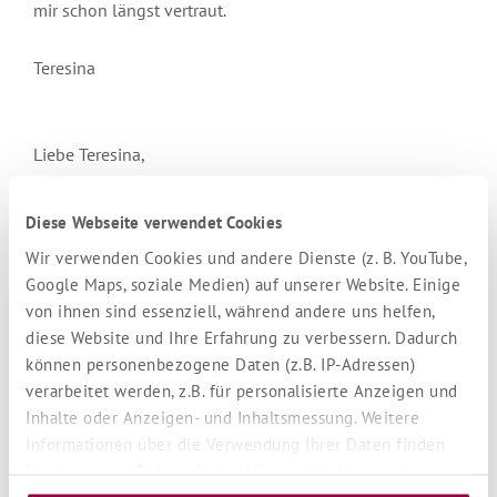
mir schon längst vertraut.
Teresina
Liebe Teresina,
haben Sie herzlichen Dank für Ihren ausführlichen
Diese Webseite verwendet Cookies
Bericht. Ich glaube, diesen Weg teilen Sie mit nicht
Wir verwenden Cookies und andere Dienste (z. B. YouTube,
wenigen Frauen. Ich freue mich, daß Sie jetzt zu den
Google Maps, soziale Medien) auf unserer Website. Einige
Tiefen und Themen kommen, aus denen sich die Pfunde
von ihnen sind essenziell, während andere uns helfen,
wirklich nähren. Es geht letztlich immer um die
diese Website und Ihre Erfahrung zu verbessern. Dadurch
Befreiung aus unseren eigenen alten (meist
können personenbezogene Daten (z.B. IP-Adressen)
unbewußten) Schöpfungen, aus einem minderen
verarbeitet werden, z.B. für personalisierte Anzeigen und
Denken und dem Hass über und auf uns selbst, aus dem
Inhalte oder Anzeigen- und Inhaltsmessung. Weitere
Spiegelgefecht mit dem Leben hin zur Erkenntnis, daß
Informationen über die Verwendung Ihrer Daten finden
Sie in unserer
Datenschutzerklärung
. Sie können Ihre
wir großartige, göttliche Wesen sind voll unendlicher
Auswahl jederzeit unter "Cookie Einstellungen" unten auf