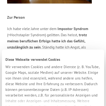
Zur Person
Ich habe viele Jahre unter dem
Impostor Syndrom
(=Hochstapler Syndrom) gelitten. Das heisst,
trotz
meines beruflichen Erfolgs hatte ich das Gefühl,
unzulänglich zu sein
. Ständig hatte ich Angst, als
Hochstapler enttart zu werden.
Diese Webseite verwendet Cookies
Nach einigen
erfolglosen Psychotherapien
begab ich
Wir verwenden Cookies und andere Dienste (z. B. YouTube,
mich nach einer Lebenskrise in 2013 auf einen neuen
Google Maps, soziale Medien) auf unserer Website. Einige
Weg, um mich selbst in der Tiefe kennenzulernen.
von ihnen sind essenziell, während andere uns helfen,
diese Website und Ihre Erfahrung zu verbessern. Dadurch
Seitdem hat sich sehr viel in meinem Leben geändert.
können personenbezogene Daten (z.B. IP-Adressen)
verarbeitet werden, z.B. für personalisierte Anzeigen und
Seit 2016 bin ich nun – erst nebenberuflich, dann
Inhalte oder Anzeigen- und Inhaltsmessung. Weitere
hauptberuflich – als
Transformations- und Hypnose