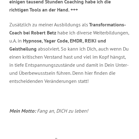
Archiv
einigen tausend Stunden Coaching habe ich die
richtigen Tools an der Hand. +++
Artikel
von
Robert
Zusätzlich zu meiner Ausbildungs als
Transformations-
Betz
Coach bei Robert Betz
habe ich diverse Weiterbildungen,
u.A. in
Hypnose, Yager Code, EMDR, REIKI und
Geistheilung
absolviert. So kann ich Dich, auch wenn Du
einen kritischen Verstand hast und viel im Kopf hängst,
in tiefe Entspannungszustände und damit in Dein Unter-
und Überbewusstsein führen. Denn hier finden die
entscheidenden Veränderungen statt!
Mein Motto:
Fang an, DICH zu leben!