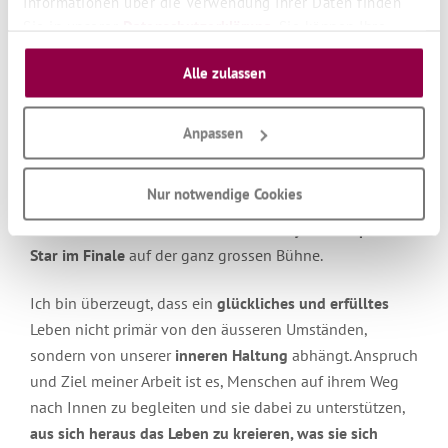
Informationen über die Verwendung Ihrer Daten finden
Coach
tätig. In den vergangenen Jahren durfte ich
Sie in unserer
Datenschutzerklärung
. Sie können Ihre
Auswahl jederzeit unter "Cookie Einstellungen" unten auf
tausende Menschen
mit meinen Coachings,
Alle zulassen
unserer Website widerrufen oder anpassen.
Meditationen, Seminaren, Vorträgen und Online-Events
inspirieren und begleiten. Dadurch konnten sie mehr
Klarheit gewinnen, sich für neue Sichtweisen öffnen,
Anpassen
sich selbst
BEWUSST
werden, ihren
Wert
erkennen und
anfangen,
SICH SELBST zu leben
!
Nur notwendige Cookies
Ausserdem stand ich 2023 bei
Germany’s next Speaker
Star im Finale
auf der ganz grossen Bühne.
Ich bin überzeugt, dass ein
glückliches und erfülltes
Leben nicht primär von den äusseren Umständen,
sondern von unserer
inneren Haltung
abhängt. Anspruch
und Ziel meiner Arbeit ist es, Menschen auf ihrem Weg
nach Innen zu begleiten und sie dabei zu unterstützen,
aus sich heraus das Leben zu kreieren, was sie sich