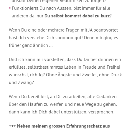
anstatt Deinen eigenen Bedürfnisen zu folgen?
2024
Funktionierst Du nach Aussen, bist immer für alle
Geistige
anderen da, nur
Du selbst kommst dabei zu kurz
?
Welt
2023
Robert
Für
2022
Wenn Du eine oder mehrere Fragen mit JA beantwortet
Betz
alle
hast: Ich verstehe Dich soooooo gut! Denn mir ging es
in
Freunde
Archiv
den
der
früher ganz ähnlich ...
Medien
Botschaften
der
Geistigen
Und ich kann mir vorstellen, dass Du Dir tief drinnen ein
Inspirationen
Einleitung
Welt
erfülltes, selbstbestimmtes Leben in Freude und Freihei
Interviews
Einleitung
wünschst, richtig? Ohne Ängste und Zweifel, ohne Druck
2022
zum
Anhören
und Zwang?
Schlüsseltexte
2021
Interviews
Geschichten
Wenn Du bereit bist, an Dir zu arbeiten, alte Gedanken
2020
zum
über den Haufen zu werfen und neue Wege zu gehen,
Lesen
Gedichte
2019
dann kann ich Dich dabei unterstützen, versprochen!
Artikel
Witze
über
2018
+++ Neben meinem grossen Erfahrungsschatz aus
Robert
Betz