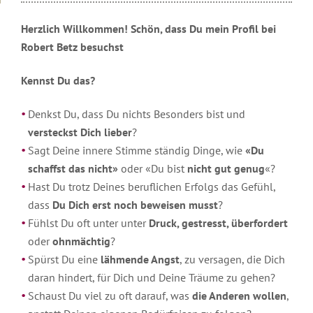
Kostenfreie
Tutorial
Einleitung
Seminare
Transformationsprozess
Organisatorische
Ziele
gibt
Broschüren
Gästebuch
E-
Daten
Begleitende
dir
Videos
Books
und
Literatur
FAQs
Interviews
Herzlich Willkommen! Schön, dass Du mein Profil bei
Halt
Männer-
Organisatorische
zu
Kosten
Newsletter
Einleitung
und
Seminare
Daten
Robert Betz besuchst
Lesbos
Online-
Sicherheit
und
Datenschutz
Kurzvorträge
Seminar-
in
Gruppen,
Kosten
&
Eintrag
Beziehung
Rückmeldungen
Aufzeichnungen
anspruchsvollen
Termine
2027
Rechtliches
ins
Kennst Du das?
&
Meditationen
unserer
Zeiten?
und
Gästebuch
Partnerschaft
Seminarteilnehmer
Hotels
Ändere
Rückmeldungen
Videos
Denkst Du, dass Du nichts Besonders bist und
deine
Wie
Führungskräfte-
zu
Gedanken
wahre
Rückmeldungen
versteckst Dich lieber
?
Seminare
Seminaren
und
Liebe
und
Sagt Deine innere Stimme ständig Dinge, wie
«Du
dein
gelingt
Video
Ausbildungen
Sonderevents
Leben
schaffst das nicht»
oder «Du bist
nicht gut genug
«?
zur
ändert
Online-
Ausbildung
Hast Du trotz Deines beruflichen Erfolgs das Gefühl,
Angebote
sich
Events
für
dass
Du Dich erst noch beweisen musst
?
TT-
Roberts
Fühlst Du oft unter unter
Druck, gestresst, überfordert
Therapeuten
Aktueller
oder
ohnmächtig
?
Brief
Online-
Spürst Du eine
lähmende Angst
, zu versagen, die Dich
Events
Podcast
Einleitung
daran hindert, für Dich und Deine Träume zu gehen?
von
Schaust Du viel zu oft darauf, was
die Anderen wollen
,
Robert
2025
Betz