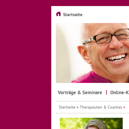
Startseite
Vorträge & Seminare
Online-K
Startseite
»
Therapeuten & Coaches
»