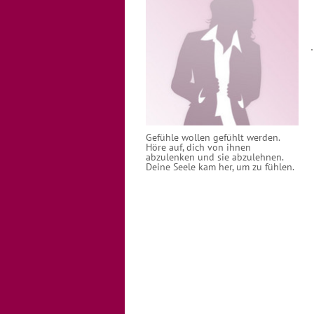
Gefühle wollen gefühlt werden.
Höre auf, dich von ihnen
abzulenken und sie abzulehnen.
Deine Seele kam her, um zu fühlen.