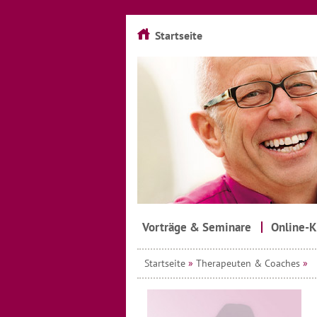
Startseite
Vorträge & Seminare
Online-K
Startseite
»
Therapeuten & Coaches
»