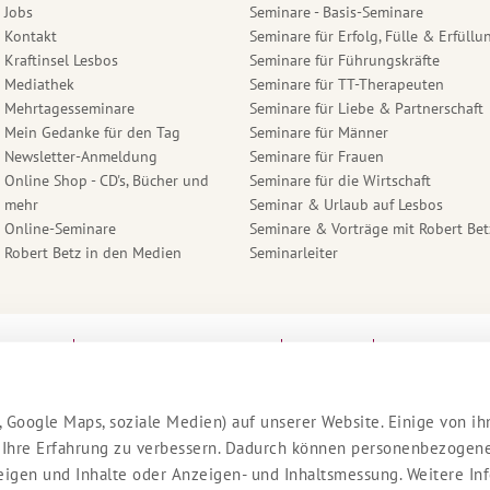
Jobs
Seminare - Basis-Seminare
Kontakt
Seminare für Erfolg, Fülle & Erfüllu
Kraftinsel Lesbos
Seminare für Führungskräfte
Mediathek
Seminare für TT-Therapeuten
Mehrtagesseminare
Seminare für Liebe & Partnerschaft
Mein Gedanke für den Tag
Seminare für Männer
Newsletter-Anmeldung
Seminare für Frauen
Online Shop - CD's, Bücher und
Seminare für die Wirtschaft
mehr
Seminar & Urlaub auf Lesbos
Online-Seminare
Seminare & Vorträge mit Robert Bet
Robert Betz in den Medien
Seminarleiter
lärung
Cookie Einstellungen
AGB
Stornobedi
 Google Maps, soziale Medien) auf unserer Website. Einige von ih
 Ihre Erfahrung zu verbessern. Dadurch können personenbezogene 
nzeigen und Inhalte oder Anzeigen- und Inhaltsmessung. Weitere I