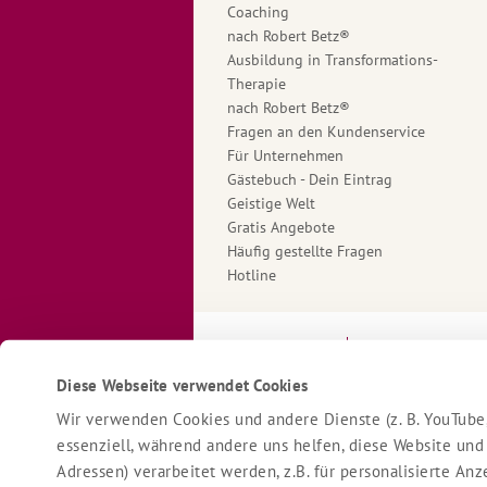
Coaching
nach Robert Betz®
Ausbildung in Transformations-
Therapie
nach Robert Betz®
Fragen an den Kundenservice
Für Unternehmen
Gästebuch - Dein Eintrag
Geistige Welt
Gratis Angebote
Häufig gestellte Fragen
Hotline
Impressum
Datenschutzerk
Diese Webseite verwendet Cookies
Wir verwenden Cookies und andere Dienste (z. B. YouTube,
essenziell, während andere uns helfen, diese Website und
Adressen) verarbeitet werden, z.B. für personalisierte A