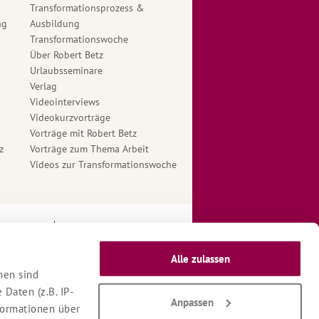
Transformationsprozess &
ng
Ausbildung
Transformationswoche
Über Robert Betz
Urlaubsseminare
Verlag
Videointerviews
Videokurzvorträge
Vorträge mit Robert Betz
z
Vorträge zum Thema Arbeit
Videos zur Transformationswoche
ngungen
Therapeuten Login
Alle zulassen
nen sind
Daten (z.B. IP-
Anpassen
nformationen über